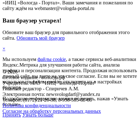
«ИИЦ «Вологда - Портал». Ваши замечания и пожелания по
сайту ждём на webmaster@vologda-portal.ru
Ваш браузер устарел!
Обновите ваш браузер для правильного отображения этого
сайта.
Обновить мой браузер
×
Мы используем
файлы cookie
, а также сервисы веб-аналитики
Яндекс.Метрика для улучшения работы сайта, анализа
трафика и персонализации контента. Продолжая использовать
©
2026
данный сайт, вы даете на это свое согласие. Если вы не хотите
Сетевое издание "вологда.рф"
использовать файлы cookie, отключите их в настройках
Учредитель: МАУ "ИИЦ "Вологда-Портал"
браузера.
Главный редактор - Спиричев А.М.
Электронная почта: newsvologdarf@yandex.ru
Подробную информацию можно получить, нажав «Узнать
Телефон: (8172) 21-20-38, 8-958-585-08-08
больше».
Политика конфиденциальности
Согласие на обработку персональных данных
Принять
Узнать больше