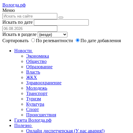
Вологда.рф
Меню
Искать по дате
Искать в разделе
Сортировать
По релевантности
По дате добавления
Новости
Экономика
Общество
Образование
Власть
ЖКХ
Здравоохранение
Молодежь
Транспорт
Туризм
Культура
Спорт
Происшествия
Газета Вологда.рф
Полезно
Онлайн диспетчерская (У нас авария!)