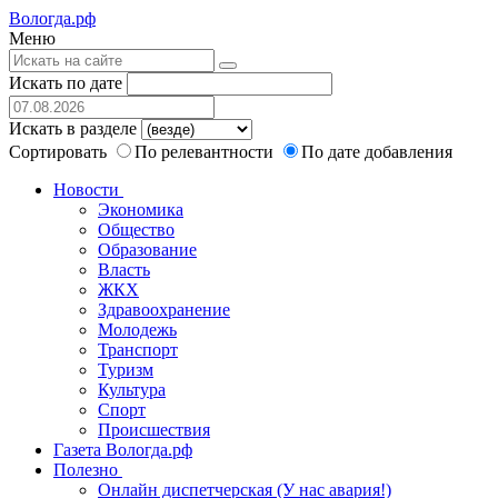
Вологда.рф
Меню
Искать по дате
Искать в разделе
Сортировать
По релевантности
По дате добавления
Новости
Экономика
Общество
Образование
Власть
ЖКХ
Здравоохранение
Молодежь
Транспорт
Туризм
Культура
Спорт
Происшествия
Газета Вологда.рф
Полезно
Онлайн диспетчерская (У нас авария!)