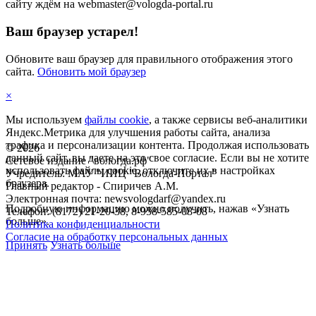
сайту ждём на webmaster@vologda-portal.ru
Ваш браузер устарел!
Обновите ваш браузер для правильного отображения этого
сайта.
Обновить мой браузер
×
Мы используем
файлы cookie
, а также сервисы веб-аналитики
Яндекс.Метрика для улучшения работы сайта, анализа
трафика и персонализации контента. Продолжая использовать
©
2026
данный сайт, вы даете на это свое согласие. Если вы не хотите
Сетевое издание "вологда.рф"
использовать файлы cookie, отключите их в настройках
Учредитель: МАУ "ИИЦ "Вологда-Портал"
браузера.
Главный редактор - Спиричев А.М.
Электронная почта: newsvologdarf@yandex.ru
Подробную информацию можно получить, нажав «Узнать
Телефон: (8172) 21-20-38, 8-958-585-08-08
больше».
Политика конфиденциальности
Согласие на обработку персональных данных
Принять
Узнать больше