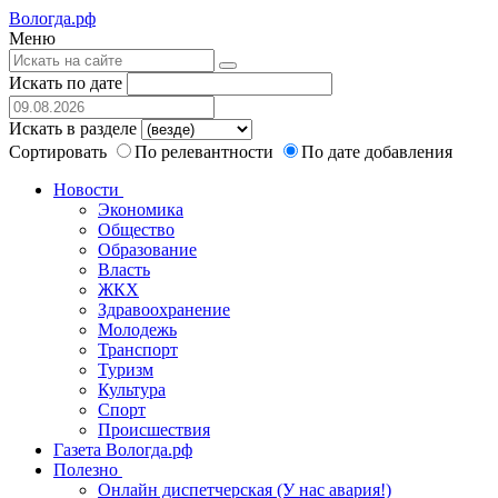
Вологда.рф
Меню
Искать по дате
Искать в разделе
Сортировать
По релевантности
По дате добавления
Новости
Экономика
Общество
Образование
Власть
ЖКХ
Здравоохранение
Молодежь
Транспорт
Туризм
Культура
Спорт
Происшествия
Газета Вологда.рф
Полезно
Онлайн диспетчерская (У нас авария!)