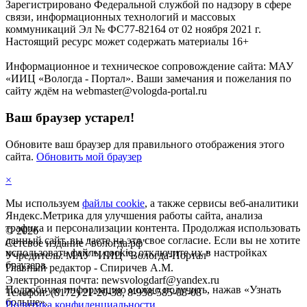
Зарегистрировано Федеральной службой по надзору в сфере
связи, информационных технологий и массовых
коммуникаций Эл № ФС77-82164 от 02 ноября 2021 г.
Настоящий ресурс может содержать материалы 16+
Информационное и техническое сопровождение сайта: МАУ
«ИИЦ «Вологда - Портал». Ваши замечания и пожелания по
сайту ждём на webmaster@vologda-portal.ru
Ваш браузер устарел!
Обновите ваш браузер для правильного отображения этого
сайта.
Обновить мой браузер
×
Мы используем
файлы cookie
, а также сервисы веб-аналитики
Яндекс.Метрика для улучшения работы сайта, анализа
трафика и персонализации контента. Продолжая использовать
©
2026
данный сайт, вы даете на это свое согласие. Если вы не хотите
Сетевое издание "вологда.рф"
использовать файлы cookie, отключите их в настройках
Учредитель: МАУ "ИИЦ "Вологда-Портал"
браузера.
Главный редактор - Спиричев А.М.
Электронная почта: newsvologdarf@yandex.ru
Подробную информацию можно получить, нажав «Узнать
Телефон: (8172) 21-20-38, 8-958-585-08-08
больше».
Политика конфиденциальности