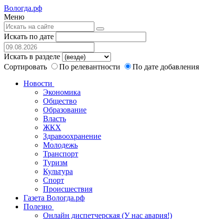
Вологда.рф
Меню
Искать по дате
Искать в разделе
Сортировать
По релевантности
По дате добавления
Новости
Экономика
Общество
Образование
Власть
ЖКХ
Здравоохранение
Молодежь
Транспорт
Туризм
Культура
Спорт
Происшествия
Газета Вологда.рф
Полезно
Онлайн диспетчерская (У нас авария!)