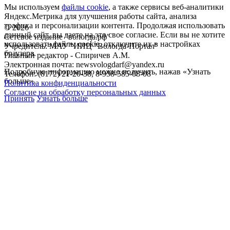
Мы используем
файлы cookie
, а также сервисы веб-аналитики
Яндекс.Метрика для улучшения работы сайта, анализа
трафика и персонализации контента. Продолжая использовать
©
2026
данный сайт, вы даете на это свое согласие. Если вы не хотите
Сетевое издание "вологда.рф"
использовать файлы cookie, отключите их в настройках
Учредитель: МАУ "ИИЦ "Вологда-Портал"
браузера.
Главный редактор - Спиричев А.М.
Электронная почта: newsvologdarf@yandex.ru
Подробную информацию можно получить, нажав «Узнать
Телефон: (8172) 21-20-38, 8-958-585-08-08
больше».
Политика конфиденциальности
Согласие на обработку персональных данных
Принять
Узнать больше