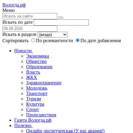
Вологда.рф
Меню
Искать по дате
Искать в разделе
Сортировать
По релевантности
По дате добавления
Новости
Экономика
Общество
Образование
Власть
ЖКХ
Здравоохранение
Молодежь
Транспорт
Туризм
Культура
Спорт
Происшествия
Газета Вологда.рф
Полезно
Онлайн диспетчерская (У нас авария!)