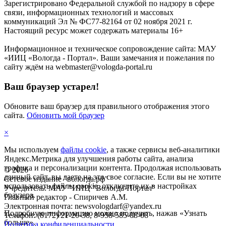
Зарегистрировано Федеральной службой по надзору в сфере
связи, информационных технологий и массовых
коммуникаций Эл № ФС77-82164 от 02 ноября 2021 г.
Настоящий ресурс может содержать материалы 16+
Информационное и техническое сопровождение сайта: МАУ
«ИИЦ «Вологда - Портал». Ваши замечания и пожелания по
сайту ждём на webmaster@vologda-portal.ru
Ваш браузер устарел!
Обновите ваш браузер для правильного отображения этого
сайта.
Обновить мой браузер
×
Мы используем
файлы cookie
, а также сервисы веб-аналитики
Яндекс.Метрика для улучшения работы сайта, анализа
трафика и персонализации контента. Продолжая использовать
©
2026
данный сайт, вы даете на это свое согласие. Если вы не хотите
Сетевое издание "вологда.рф"
использовать файлы cookie, отключите их в настройках
Учредитель: МАУ "ИИЦ "Вологда-Портал"
браузера.
Главный редактор - Спиричев А.М.
Электронная почта: newsvologdarf@yandex.ru
Подробную информацию можно получить, нажав «Узнать
Телефон: (8172) 21-20-38, 8-958-585-08-08
больше».
Политика конфиденциальности