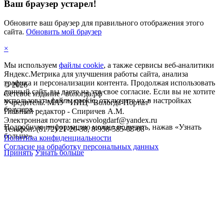
Ваш браузер устарел!
Обновите ваш браузер для правильного отображения этого
сайта.
Обновить мой браузер
×
Мы используем
файлы cookie
, а также сервисы веб-аналитики
Яндекс.Метрика для улучшения работы сайта, анализа
трафика и персонализации контента. Продолжая использовать
©
2026
данный сайт, вы даете на это свое согласие. Если вы не хотите
Сетевое издание "вологда.рф"
использовать файлы cookie, отключите их в настройках
Учредитель: МАУ "ИИЦ "Вологда-Портал"
браузера.
Главный редактор - Спиричев А.М.
Электронная почта: newsvologdarf@yandex.ru
Подробную информацию можно получить, нажав «Узнать
Телефон: (8172) 21-20-38, 8-958-585-08-08
больше».
Политика конфиденциальности
Согласие на обработку персональных данных
Принять
Узнать больше