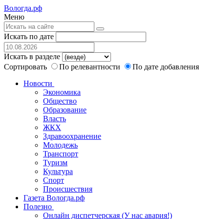
Вологда.рф
Меню
Искать по дате
Искать в разделе
Сортировать
По релевантности
По дате добавления
Новости
Экономика
Общество
Образование
Власть
ЖКХ
Здравоохранение
Молодежь
Транспорт
Туризм
Культура
Спорт
Происшествия
Газета Вологда.рф
Полезно
Онлайн диспетчерская (У нас авария!)