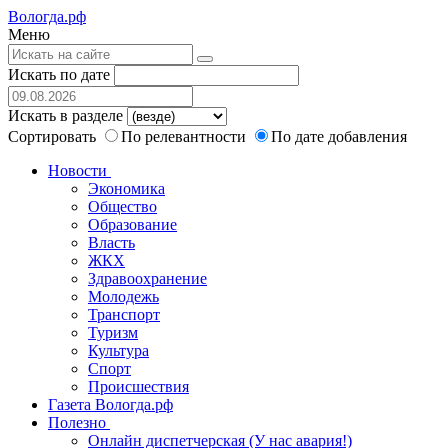
Вологда.рф
Меню
Искать по дате
Искать в разделе
Сортировать
По релевантности
По дате добавления
Новости
Экономика
Общество
Образование
Власть
ЖКХ
Здравоохранение
Молодежь
Транспорт
Туризм
Культура
Спорт
Происшествия
Газета Вологда.рф
Полезно
Онлайн диспетчерская (У нас авария!)