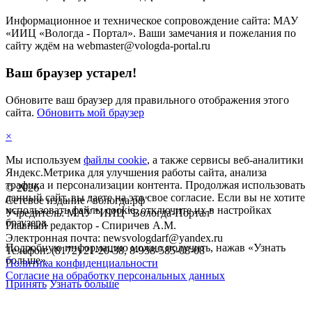
Информационное и техническое сопровождение сайта: МАУ
«ИИЦ «Вологда - Портал». Ваши замечания и пожелания по
сайту ждём на webmaster@vologda-portal.ru
Ваш браузер устарел!
Обновите ваш браузер для правильного отображения этого
сайта.
Обновить мой браузер
×
Мы используем
файлы cookie
, а также сервисы веб-аналитики
Яндекс.Метрика для улучшения работы сайта, анализа
трафика и персонализации контента. Продолжая использовать
©
2026
данный сайт, вы даете на это свое согласие. Если вы не хотите
Сетевое издание "вологда.рф"
использовать файлы cookie, отключите их в настройках
Учредитель: МАУ "ИИЦ "Вологда-Портал"
браузера.
Главный редактор - Спиричев А.М.
Электронная почта: newsvologdarf@yandex.ru
Подробную информацию можно получить, нажав «Узнать
Телефон: (8172) 21-20-38, 8-958-585-08-08
больше».
Политика конфиденциальности
Согласие на обработку персональных данных
Принять
Узнать больше