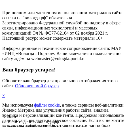
При полном или частичном использовании материалов сайта
ссылка на "вологда.рф" обязательна.
Зарегистрировано Федеральной службой по надзору в сфере
связи, информационных технологий и массовых
коммуникаций Эл № ФС77-82164 от 02 ноября 2021 г.
Настоящий ресурс может содержать материалы 16+
Информационное и техническое сопровождение сайта: МАУ
«ИИЦ «Вологда - Портал». Ваши замечания и пожелания по
сайту ждём на webmaster@vologda-portal.ru
Ваш браузер устарел!
Обновите ваш браузер для правильного отображения этого
сайта.
Обновить мой браузер
×
Мы используем
файлы cookie
, а также сервисы веб-аналитики
Яндекс.Метрика для улучшения работы сайта, анализа
трафика и персонализации контента. Продолжая использовать
©
2026
данный сайт, вы даете на это свое согласие. Если вы не хотите
Сетевое издание "вологда.рф"
использовать файлы cookie, отключите их в настройках
Учредитель: МАУ "ИИЦ "Вологда-Портал"