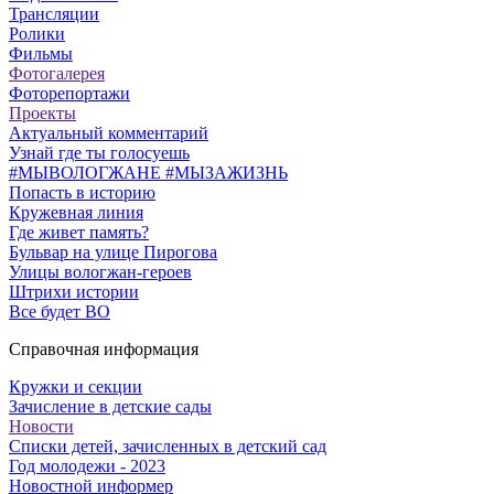
Трансляции
Ролики
Фильмы
Фотогалерея
Фоторепортажи
Проекты
Актуальный комментарий
Узнай где ты голосуешь
#МЫВОЛОГЖАНЕ #МЫЗАЖИЗНЬ
Попасть в историю
Кружевная линия
Где живет память?
Бульвар на улице Пирогова
Улицы вологжан-героев
Штрихи истории
Все будет ВО
Справочная информация
Кружки и секции
Зачисление в детские сады
Новости
Списки детей, зачисленных в детский сад
Год молодежи - 2023
Новостной информер