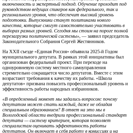
включенность и экспертный подход. Обучение проходит под
руководством ведущих спикеров как федерального, так и
регионального уровня, что обеспечит высокий уровень
подготовки. Выпускники станут политиками нового
качества, которые смогут самостоятельно участвовать в
выборах разных уровней. Сегодня мы стоим на пороге полной
перезагрузки политической системы»
, — заявил председатель
Законодательного Собрания Сергей Жестянников.
На ХХII съезде «Единая Россия» объявила 2025-й Годом
муниципального депутата. В рамках этой инициативы был
организован федеральный проект. При переходе на
одноуровневую систему местного самоуправления
стремительно сокращается число депутатов. Вместе с этим
возрастают требования к качеству их работы. «Школа
депутатов» призвана повысить профессиональный уровень и
эффективность работы народных избранников.
«В определенный момент мы задались вопросом: почему
депутатом может стать каждый, даже не обладая
специальным образованием? В ответ на это мы в
Вологодской области внедрили профессиональный стандарт
депутата — систему критериев, которая позволяет
специалистам оценивать эффективность работы
депутатов. Он включает в себя работу в комиссиях и на