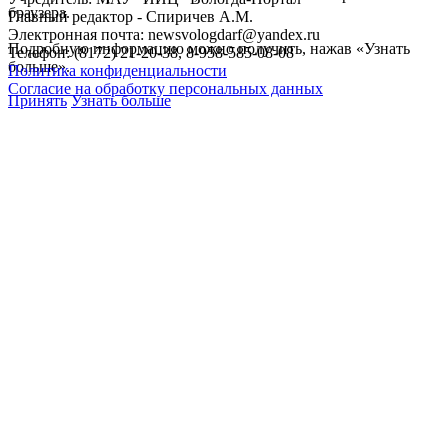
браузера.
Главный редактор - Спиричев А.М.
Электронная почта: newsvologdarf@yandex.ru
Подробную информацию можно получить, нажав «Узнать
Телефон: (8172) 21-20-38, 8-958-585-08-08
больше».
Политика конфиденциальности
Согласие на обработку персональных данных
Принять
Узнать больше