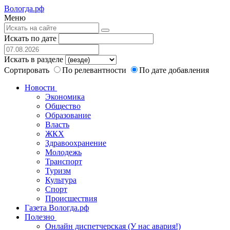
Вологда.рф
Меню
Искать по дате
Искать в разделе
Сортировать
По релевантности
По дате добавления
Новости
Экономика
Общество
Образование
Власть
ЖКХ
Здравоохранение
Молодежь
Транспорт
Туризм
Культура
Спорт
Происшествия
Газета Вологда.рф
Полезно
Онлайн диспетчерская (У нас авария!)