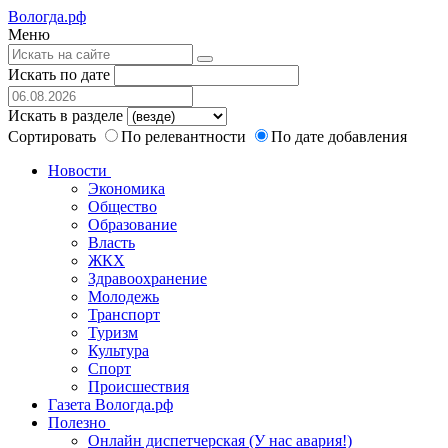
Вологда.рф
Меню
Искать по дате
Искать в разделе
Сортировать
По релевантности
По дате добавления
Новости
Экономика
Общество
Образование
Власть
ЖКХ
Здравоохранение
Молодежь
Транспорт
Туризм
Культура
Спорт
Происшествия
Газета Вологда.рф
Полезно
Онлайн диспетчерская (У нас авария!)