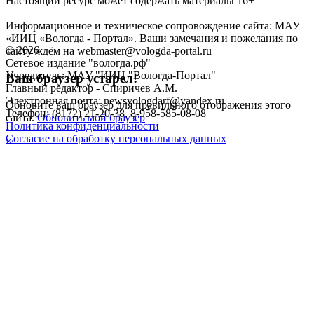
Настоящий ресурс может содержать материалы 16+
Информационное и техническое сопровождение сайта: МАУ
«ИИЦ «Вологда - Портал». Ваши замечания и пожелания по
©
2026
сайту ждём на webmaster@vologda-portal.ru
Сетевое издание "вологда.рф"
Учредитель: МАУ "ИИЦ "Вологда-Портал"
Ваш браузер устарел!
Главный редактор - Спиричев А.М.
Электронная почта: newsvologdarf@yandex.ru
Обновите ваш браузер для правильного отображения этого
Телефон: (8172) 21-20-38, 8-958-585-08-08
сайта.
Обновить мой браузер
Политика конфиденциальности
Согласие на обработку персональных данных
×