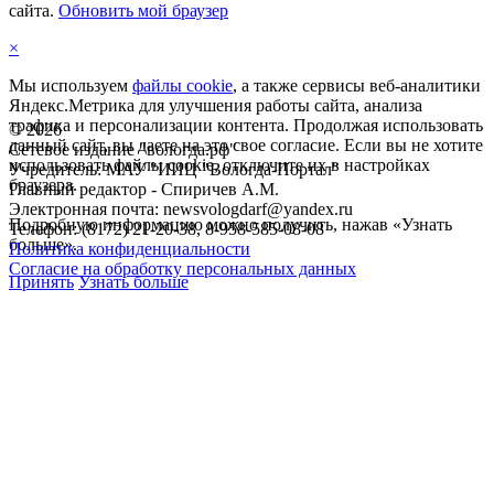
сайта.
Обновить мой браузер
×
Мы используем
файлы cookie
, а также сервисы веб-аналитики
Яндекс.Метрика для улучшения работы сайта, анализа
трафика и персонализации контента. Продолжая использовать
©
2026
данный сайт, вы даете на это свое согласие. Если вы не хотите
Сетевое издание "вологда.рф"
использовать файлы cookie, отключите их в настройках
Учредитель: МАУ "ИИЦ "Вологда-Портал"
браузера.
Главный редактор - Спиричев А.М.
Электронная почта: newsvologdarf@yandex.ru
Подробную информацию можно получить, нажав «Узнать
Телефон: (8172) 21-20-38, 8-958-585-08-08
больше».
Политика конфиденциальности
Согласие на обработку персональных данных
Принять
Узнать больше