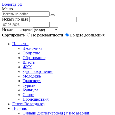
Вологда.рф
Меню
Искать по дате
Искать в разделе
Сортировать
По релевантности
По дате добавления
Новости
Экономика
Общество
Образование
Власть
ЖКХ
Здравоохранение
Молодежь
Транспорт
Туризм
Культура
Спорт
Происшествия
Газета Вологда.рф
Полезно
Онлайн диспетчерская (У нас авария!)