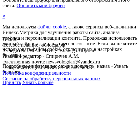
сайта.
Обновить мой браузер
×
Мы используем
файлы cookie
, а также сервисы веб-аналитики
Яндекс.Метрика для улучшения работы сайта, анализа
трафика и персонализации контента. Продолжая использовать
©
2026
данный сайт, вы даете на это свое согласие. Если вы не хотите
Сетевое издание "вологда.рф"
использовать файлы cookie, отключите их в настройках
Учредитель: МАУ "ИИЦ "Вологда-Портал"
браузера.
Главный редактор - Спиричев А.М.
Электронная почта: newsvologdarf@yandex.ru
Подробную информацию можно получить, нажав «Узнать
Телефон: (8172) 21-20-38, 8-958-585-08-08
больше».
Политика конфиденциальности
Согласие на обработку персональных данных
Принять
Узнать больше