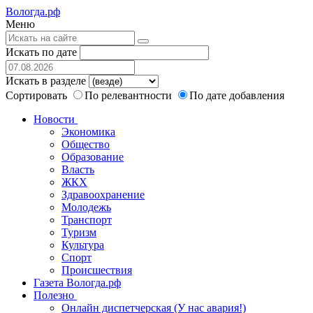
Вологда.рф
Меню
Искать по дате
Искать в разделе
Сортировать
По релевантности
По дате добавления
Новости
Экономика
Общество
Образование
Власть
ЖКХ
Здравоохранение
Молодежь
Транспорт
Туризм
Культура
Спорт
Происшествия
Газета Вологда.рф
Полезно
Онлайн диспетчерская (У нас авария!)