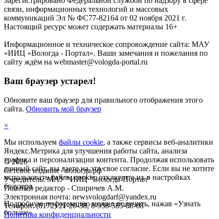
Зарегистрировано Федеральной службой по надзору в сфере
связи, информационных технологий и массовых
коммуникаций Эл № ФС77-82164 от 02 ноября 2021 г.
Настоящий ресурс может содержать материалы 16+
Информационное и техническое сопровождение сайта: МАУ
«ИИЦ «Вологда - Портал». Ваши замечания и пожелания по
сайту ждём на webmaster@vologda-portal.ru
Ваш браузер устарел!
Обновите ваш браузер для правильного отображения этого
сайта.
Обновить мой браузер
×
Мы используем
файлы cookie
, а также сервисы веб-аналитики
Яндекс.Метрика для улучшения работы сайта, анализа
трафика и персонализации контента. Продолжая использовать
©
2026
данный сайт, вы даете на это свое согласие. Если вы не хотите
Сетевое издание "вологда.рф"
использовать файлы cookie, отключите их в настройках
Учредитель: МАУ "ИИЦ "Вологда-Портал"
браузера.
Главный редактор - Спиричев А.М.
Электронная почта: newsvologdarf@yandex.ru
Подробную информацию можно получить, нажав «Узнать
Телефон: (8172) 21-20-38, 8-958-585-08-08
больше».
Политика конфиденциальности