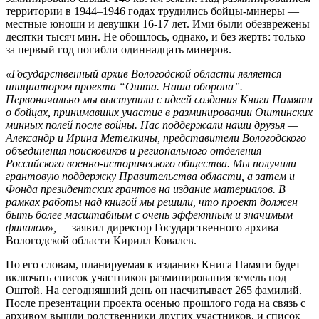
территории в 1944–1946 годах трудились бойцы-минеры —
местные юноши и девушки 16-17 лет. Ими были обезврежены
десятки тысяч мин. Не обошлось, однако, и без жертв: только
за первый год погибли одиннадцать минеров.
«Государственный архив Вологодской области является
инициатором проекта “Ошта. Наша оборона”.
Первоначально мы выступили с идеей создания Книги Памяти
о бойцах, принимавших участие в разминировании Оштинских
минных полей после войны. Нас поддержали наши друзья —
Александр и Ирина Метелкины, представители Вологодского
объединения поисковиков и регионального отделения
Российского военно-исторического общества. Мы получили
грантовую поддержку Правительства области, а затем и
Фонда президентских грантов на издание материалов. В
рамках работы над книгой мы решили, что проект должен
быть более масштабным с очень эффектным и значимым
финалом», —
заявил директор Государственного архива
Вологодской области Кирилл Ковалев.
По его словам, планируемая к изданию Книга Памяти будет
включать список участников разминирования земель под
Оштой. На сегодняшний день он насчитывает 265 фамилий.
После презентации проекта осенью прошлого года на связь с
архивом вышли родственники других участников, и список