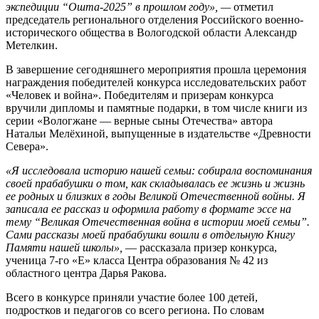
экспедиции “Ошта-2025” в прошлом году», —
отметил
председатель регионального отделения Российского военно-
исторического общества в Вологодской области Александр
Метелкин.
В завершение сегодняшнего мероприятия прошла церемония
награждения победителей конкурса исследовательских работ
«Человек и война». Победителям и призерам конкурса
вручили дипломы и памятные подарки, в том числе книги из
серии «Вологжане — верные сыны Отечества» автора
Натальи Мелёхиной, выпущенные в издательстве «Древности
Севера».
«Я исследовала историю нашей семьи: собирала воспоминания
своей прабабушки о том, как складывалась ее жизнь и жизнь
ее родных и близких в годы Великой Отечественной войны. Я
записала ее рассказ и оформила работу в формате эссе на
тему “Великая Отечественная война в истории моей семьи”.
Сами рассказы моей прабабушки вошли в отдельную Книгу
Памяти нашей школы»,
— рассказала призер конкурса,
ученица 7-го «Е» класса Центра образования № 42 из
областного центра Дарья Ракова.
Всего в конкурсе приняли участие более 100 детей,
подростков и педагогов со всего региона. По словам