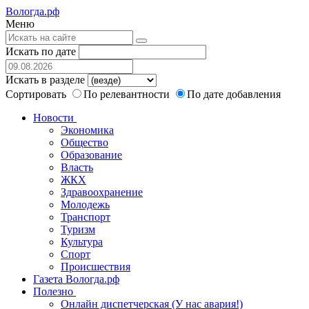
Вологда.рф
Меню
Искать по дате
Искать в разделе
Сортировать
По релевантности
По дате добавления
Новости
Экономика
Общество
Образование
Власть
ЖКХ
Здравоохранение
Молодежь
Транспорт
Туризм
Культура
Спорт
Происшествия
Газета Вологда.рф
Полезно
Онлайн диспетчерская (У нас авария!)