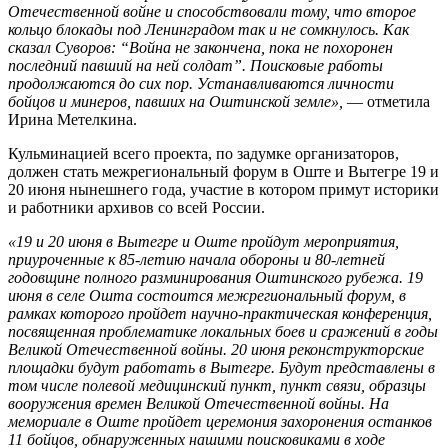
Отечественной войне и способствовали тому, что второе
кольцо блокады под Ленинградом так и не сомкнулось. Как
сказал Суворов: “Война не закончена, пока не похоронен
последний павший на ней солдат”. Поисковые работы
продолжаются до сих пор. Устанавливаются личности
бойцов и минеров, павших на Оштинской земле»,
— отметила
Ирина Метелкина.
Кульминацией всего проекта, по задумке организаторов,
должен стать межрегиональный форум в Оште и Вытегре 19 и
20 июня нынешнего года, участие в котором примут историки
и работники архивов со всей России.
«19 и 20 июня в Вытегре и Оште пройдут мероприятия,
приуроченные к 85-летию начала обороны и 80-летней
годовщине полного разминирования Оштинского рубежа. 19
июня в селе Ошта состоится межрегиональный форум, в
рамках которого пройдет научно-практическая конференция,
посвященная проблематике локальных боев и сражений в годы
Великой Отечественной войны. 20 июня реконструкторские
площадки будут работать в Вытегре. Будут представлены в
том числе полевой медицинский пункт, пункт связи, образцы
вооружения времен Великой Отечественной войны. На
мемориале в Оште пройдет церемония захоронения останков
11 бойцов, обнаруженных нашими поисковиками в ходе