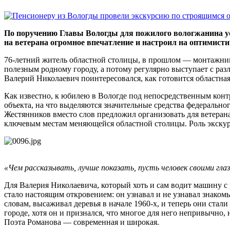
По поручению Главы Вологды для пожилого вологжанина у
на ветерана огромное впечатление и настроил на оптимисти
76-летний житель областной столицы, в прошлом — монтажник-
полезным родному городу, а потому регулярно выступает с ра
Валерий Николаевич поинтересовался, как готовится областная
Как известно, к юбилею в Вологде под непосредственным конт
объекта, на что выделяются значительные средства федерально
Жестянников вместо слов предложил организовать для ветеран
ключевым местам меняющейся областной столицы. Роль экскурс
«Чем рассказывать, лучше показать, пусть человек своими гла
Для Валерия Николаевича, который хоть и сам водит машину с
стало настоящим откровением: он узнавал и не узнавал знаком
словам, высаживал деревья в начале 1960-х, и теперь они ста
городе, хотя он и признался, что многое для него непривычно
Поэта Романова — современная и широкая.