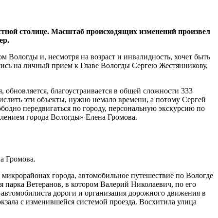
тной столице. Масштаб происходящих изменений произвел
ер.
 Вологды и, несмотря на возраст и инвалидность, хочет быть
шись на личный прием к Главе Вологды Сергею Жестянникову,
, обновляется, благоустраивается в общей сложности 333
ислить эти объекты, нужно немало времени, а потому Сергей
ободно передвигаться по городу, персональную экскурсию по
елением города Вологды» Елена Громова.
а Громова.
х микрорайонах города, автомобильное путешествие по Вологде
я парка Ветеранов, в котором Валерий Николаевич, по его
а-автомобилиста дороги и организация дорожного движения в
окзала с изменившейся системой проезда. Восхитила улица