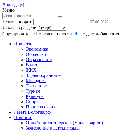
Вологда.рф
Меню
Искать по дате
Искать в разделе
Сортировать
По релевантности
По дате добавления
Новости
Экономика
Общество
Образование
Власть
ЖКХ
Здравоохранение
Молодежь
Транспорт
Туризм
Культура
Спорт
Происшествия
Газета Вологда.рф
Полезно
Онлайн диспетчерская (У нас авария!)
Зачисление в детские сады