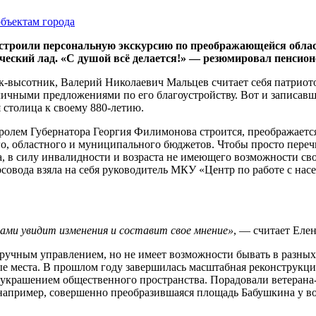
строили персональную экскурсию по преображающейся облас
ческий лад. «С душой всё делается!» — резюмировал пенсион
высотник, Валерий Николаевич Мальцев считает себя патриотом
зличными предложениями по его благоустройству. Вот и записав
 столица к своему 880-летию.
ролем Губернатора Георгия Филимонова строится, преображается
го, областного и муниципального бюджетов. Чтобы просто переч
а, в силу инвалидности и возраста не имеющего возможности св
овода взяла на себя руководитель МКУ «Центр по работе с нас
зами увидит изменения и составит свое мнение»
, — считает Елен
 ручным управлением, но не имеет возможности бывать в разны
ые места. В прошлом году завершилась масштабная реконструкци
ли украшением общественного пространства. Порадовали ветеран
, например, совершенно преобразившаяся площадь Бабушкина у в