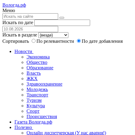
Вологда.рф
Меню
Искать по дате
Искать в разделе
Сортировать
По релевантности
По дате добавления
Новости
Экономика
Общество
Образование
Власть
ЖКХ
Здравоохранение
Молодежь
Транспорт
Туризм
Культура
Спорт
Происшествия
Газета Вологда.рф
Полезно
Онлайн диспетчерская (У нас авария!)