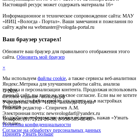
Настоящий ресурс может содержать материалы 16+
Информационное и техническое сопровождение сайта: МАУ
«ИИЦ «Вологда - Портал». Ваши замечания и пожелания по
сайту ждём на webmaster@vologda-portal.ru
Ваш браузер устарел!
Обновите ваш браузер для правильного отображения этого
сайта.
Обновить мой браузер
×
Мы используем
файлы cookie
, а также сервисы веб-аналитики
Яндекс.Метрика для улучшения работы сайта, анализа
трафика и персонализации контента. Продолжая использовать
©
2026
данный сайт, вы даете на это свое согласие. Если вы не хотите
Сетевое издание "вологда.рф"
использовать файлы cookie, отключите их в настройках
Учредитель: МАУ "ИИЦ "Вологда-Портал"
браузера.
Главный редактор - Спиричев А.М.
Электронная почта: newsvologdarf@yandex.ru
Подробную информацию можно получить, нажав «Узнать
Телефон: (8172) 21-20-38, 8-958-585-08-08
больше».
Политика конфиденциальности
Согласие на обработку персональных данных
Принять
Узнать больше