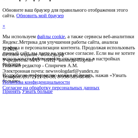
Обновите ваш браузер для правильного отображения этого
сайта.
Обновить мой браузер
×
Мы используем
файлы cookie
, а также сервисы веб-аналитики
Яндекс.Метрика для улучшения работы сайта, анализа
трафика и персонализации контента. Продолжая использовать
©
2026
данный сайт, вы даете на это свое согласие. Если вы не хотите
Сетевое издание "вологда.рф"
использовать файлы cookie, отключите их в настройках
Учредитель: МАУ "ИИЦ "Вологда-Портал"
браузера.
Главный редактор - Спиричев А.М.
Электронная почта: newsvologdarf@yandex.ru
Подробную информацию можно получить, нажав «Узнать
Телефон: (8172) 21-20-38, 8-958-585-08-08
больше».
Политика конфиденциальности
Согласие на обработку персональных данных
Принять
Узнать больше