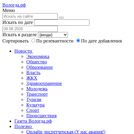
Вологда.рф
Меню
Искать по дате
Искать в разделе
Сортировать
По релевантности
По дате добавления
Новости
Экономика
Общество
Образование
Власть
ЖКХ
Здравоохранение
Молодежь
Транспорт
Туризм
Культура
Спорт
Происшествия
Газета Вологда.рф
Полезно
Онлайн диспетчерская (У нас авария!)