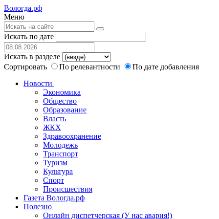
Вологда.рф
Меню
Искать по дате
Искать в разделе
Сортировать
По релевантности
По дате добавления
Новости
Экономика
Общество
Образование
Власть
ЖКХ
Здравоохранение
Молодежь
Транспорт
Туризм
Культура
Спорт
Происшествия
Газета Вологда.рф
Полезно
Онлайн диспетчерская (У нас авария!)