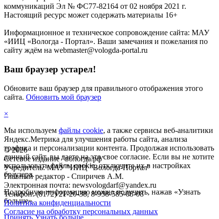
коммуникаций Эл № ФС77-82164 от 02 ноября 2021 г.
Настоящий ресурс может содержать материалы 16+
Информационное и техническое сопровождение сайта: МАУ
«ИИЦ «Вологда - Портал». Ваши замечания и пожелания по
сайту ждём на webmaster@vologda-portal.ru
Ваш браузер устарел!
Обновите ваш браузер для правильного отображения этого
сайта.
Обновить мой браузер
×
Мы используем
файлы cookie
, а также сервисы веб-аналитики
Яндекс.Метрика для улучшения работы сайта, анализа
трафика и персонализации контента. Продолжая использовать
©
2026
данный сайт, вы даете на это свое согласие. Если вы не хотите
Сетевое издание "вологда.рф"
использовать файлы cookie, отключите их в настройках
Учредитель: МАУ "ИИЦ "Вологда-Портал"
браузера.
Главный редактор - Спиричев А.М.
Электронная почта: newsvologdarf@yandex.ru
Подробную информацию можно получить, нажав «Узнать
Телефон: (8172) 21-20-38, 8-958-585-08-08
больше».
Политика конфиденциальности
Согласие на обработку персональных данных
Принять
Узнать больше