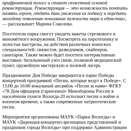
прифронтовой полосе и станет сюжетной основой
реконструкции. Реконструкция — это возможность почтить
память героев, отдать дань уважения их подвигу и передать
молодому поколению понимание важности мира и единства»,
— рассказывает Марина Соколова.
Посетители парка смогут увидеть макеты стрелкового и
миномётного вооружения. Посмотреть на пиротехнику и
холостые выстрелы, на действия различных воинских
специальностей: связистов, разведчиков, снайперов,
санитаров. Также можно будет посетить интерактивные
выставки: батальонный узел связи, полковой медицинский
пункт, оружейную мастерскую и полевой лагерь
Празднование Дня Победы завершится в парке Победы
концертной программой «Песни, которые ведут к Победе». С
15:00 до 16:00 вокальный ансамбль «Песня за нами» ФГКУ
«78 Дом офицеров (гарнизона)» Минобороны России в
населённом пункте Вологда-20 исполнит песни о войне и
военном времени, а также современные патриотические
песни.
Мероприятия организованы МАУК «Парки Вологды» и
МАУК «Дирекция концертно-зрелищных представлений и
праздников города Вологды» при поддержке Администрации