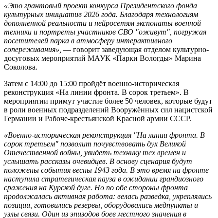
«Это грантовый проект конкурса Президентского фонда
культурных инициатив 2026 года. Благодаря технологиям
дополненной реальности и нейросетям экспонаты военной
техники и портреты участников СВО "оживут", погружая
посетителей парка в атмосферу интерактивного
сопереживания»,
— говорит заведующая отделом культурно-
досуговых мероприятий МАУК «Парки Вологды» Марина
Соколова.
Затем с 14:00 до 15:00 пройдёт военно-историческая
реконструкция «На линии фронта. В сорок третьем». В
мероприятии примут участие более 50 человек, которые будут
в роли военных подразделений Вооружённых сил нацистской
Германии и Рабоче-крестьянской Красной армии СССР.
«Военно-историческая реконструкция "На линии фронта. В
сорок третьем" позволит почувствовать дух Великой
Отечественной войны, увидеть технику тех времен и
услышать рассказы очевидцев. В основу сценария будут
положены события весны 1943 года. В это время на фронте
наступила стратегическая пауза в ожидании грандиозного
сражения на Курской дуге. Но по обе стороны фронта
продолжалась активная работа: велась разведка, укреплялись
позиции, готовились резервы, оборудовались медпункты и
узлы связи. Один из эпизодов боев местного значения в