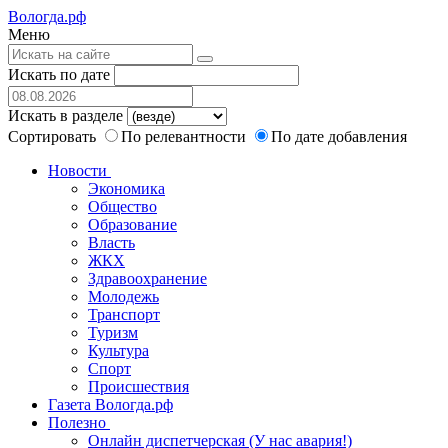
Вологда.рф
Меню
Искать по дате
Искать в разделе
Сортировать
По релевантности
По дате добавления
Новости
Экономика
Общество
Образование
Власть
ЖКХ
Здравоохранение
Молодежь
Транспорт
Туризм
Культура
Спорт
Происшествия
Газета Вологда.рф
Полезно
Онлайн диспетчерская (У нас авария!)