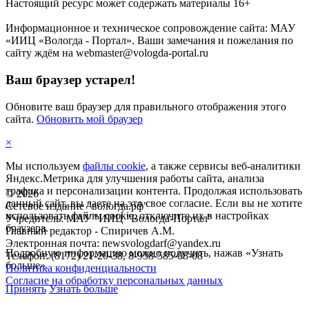
Настоящий ресурс может содержать материалы 16+
Информационное и техническое сопровождение сайта: МАУ
«ИИЦ «Вологда - Портал». Ваши замечания и пожелания по
сайту ждём на webmaster@vologda-portal.ru
Ваш браузер устарел!
Обновите ваш браузер для правильного отображения этого
сайта.
Обновить мой браузер
×
Мы используем
файлы cookie
, а также сервисы веб-аналитики
Яндекс.Метрика для улучшения работы сайта, анализа
трафика и персонализации контента. Продолжая использовать
©
2026
данный сайт, вы даете на это свое согласие. Если вы не хотите
Сетевое издание "вологда.рф"
использовать файлы cookie, отключите их в настройках
Учредитель: МАУ "ИИЦ "Вологда-Портал"
браузера.
Главный редактор - Спиричев А.М.
Электронная почта: newsvologdarf@yandex.ru
Подробную информацию можно получить, нажав «Узнать
Телефон: (8172) 21-20-38, 8-958-585-08-08
больше».
Политика конфиденциальности
Согласие на обработку персональных данных
Принять
Узнать больше