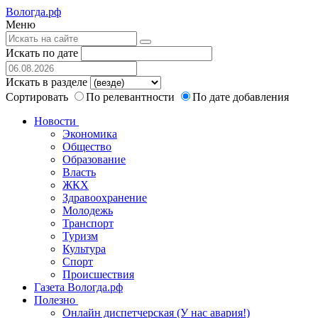
Вологда.рф
Меню
Искать по дате
Искать в разделе
Сортировать
По релевантности
По дате добавления
Новости
Экономика
Общество
Образование
Власть
ЖКХ
Здравоохранение
Молодежь
Транспорт
Туризм
Культура
Спорт
Происшествия
Газета Вологда.рф
Полезно
Онлайн диспетчерская (У нас авария!)