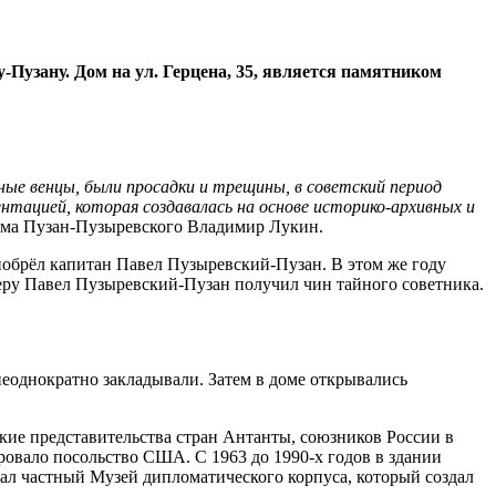
Пузану. Дом на ул. Герцена, 35, является памятником
ные венцы, были просадки и трещины, в советский период
тацией, которая создавалась на основе историко-архивных и
ома Пузан-Пузыревского Владимир Лукин.
иобрёл капитан Павел Пузыревский-Пузан. В этом же году
ьеру Павел Пузыревский-Пузан получил чин тайного советника.
неоднократно закладывали. Затем в доме открывались
кие представительства стран Антанты, союзников России в
ровало посольство США. С 1963 до 1990-х годов в здании
тал частный Музей дипломатического корпуса, который создал