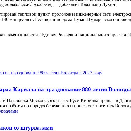
му, живёт своей жизнью»,
— добавляет Владимир Лукин.
нтирован тепловой пункт, проложены инженерные сети электрос
ее 130 млн рублей. Реставрацию дома Пузан-Пузыревского прово
ая память» партии «Единая Россия» и национального проекта 
рха Кирилла на празднование 880-летия Вологды 
а и Патриарха Московского и всея Руси Кирилла прошла в Дани
атах работы по народосбережению и пригласил посетить Вологд
алкон со штурвалами