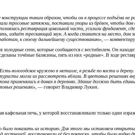
конструкции таким образом, чтобы он в процессе подъёма не ра
лали тросовые затяжки, поставили упоры из брёвен, чтобы дом 
полнялась реставрация цокольной части, усилили фундамент, сд
ть, издаёт трескающий звук. А когда ставится на место, дом зв
работам, к своему дальнейшему существованию»,
— комментиру
 в холодные сени, которые сообщаются с вестибюлем. Он находи
 сделаны точёные балясины, пять из них «родные». В ходе реста
Есть вологодское кружево в металле, в резьбе по кости и дере
туристы могли их рассмотреть вблизи. В цветовых решениях вн
тона применялись в домах в деревнях. Здание должно быть един
етовых решениях»,
— говорит Владимир Лукин.
ая кафельная печь, у которой восстанавливали только один изра
 было показать их историю. Для этого мы оставляем открытые 
д лестницей, восстановили её без покраски, чтобы было видно