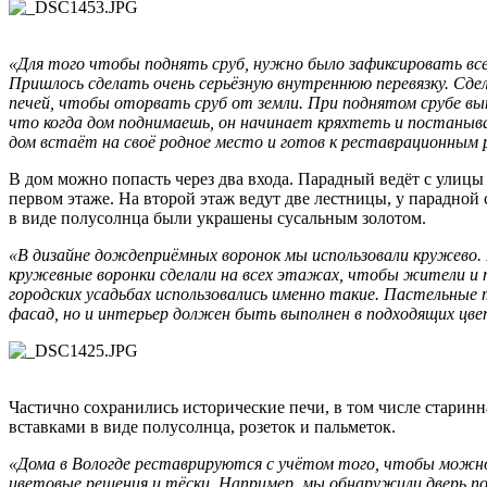
«Для того чтобы поднять сруб, нужно было зафиксировать все 
Пришлось сделать очень серьёзную внутреннюю перевязку. Сде
печей, чтобы оторвать сруб от земли. При поднятом срубе вы
что когда дом поднимаешь, он начинает кряхтеть и постаныва
дом встаёт на своё родное место и готов к реставрационным 
В дом можно попасть через два входа. Парадный ведёт с улицы
первом этаже. На второй этаж ведут две лестницы, у парадной
в виде полусолнца были украшены сусальным золотом.
«В дизайне дождеприёмных воронок мы использовали кружево. 
кружевные воронки сделали на всех этажах, чтобы жители и 
городских усадьбах использовались именно такие. Пастельные 
фасад, но и интерьер должен быть выполнен в подходящих цв
Частично сохранились исторические печи, в том числе старинн
вставками в виде полусолнца, розеток и пальметок.
«Дома в Вологде реставрируются с учётом того, чтобы можно
цветовые решения и тёски. Например, мы обнаружили дверь по