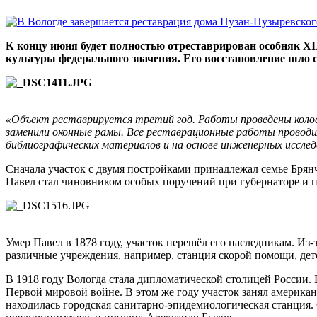
К концу июня будет полностью отреставрирован особняк XI
культуры федерального значения. Его восстановление шло с 
«Объект реставрируется третий год. Работы проведены колосс
заменили оконные рамы. Все реставрационные работы проводил
библиографических материалов и на основе инженерных иссле
Сначала участок с двумя постройками принадлежал семье Брян
Павел стал чиновником особых поручений при губернаторе и п
Умер Павел в 1878 году, участок перешёл его наследникам. Из
различные учреждения, например, станция скорой помощи, детс
В 1918 году Вологда стала дипломатической столицей России.
Первой мировой войне. В этом же году участок занял америка
находилась городская санитарно-эпидемиологическая станция. 