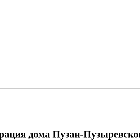
врация дома Пузан-Пузыревско