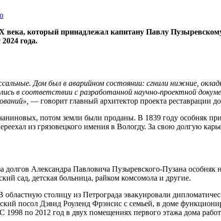
X века, который принадлежал капитану Павлу Пузыревскому-
2024 года.
альные. Дом был в аварийном состоянии: сгнили нижние, оклад
ись в соответствии с разработанной научно-проектной докумен
дований»,
— говорит главный архитектор проекта реставрации д
чаниновых, потом земли были проданы. В 1839 году особняк пр
ереехал из грязовецкого имения в Вологду. За свою долгую кар
-за долгов Александра Павловича Пузыревского-Пузана особняк 
кий сад, детская больница, райком комсомола и другие.
 В областную столицу из Петрограда эвакуировали дипломатичес
нский посол Дэвид Роуленд Фрэнсис с семьей, в доме функциони
С 1998 по 2012 год в двух помещениях первого этажа дома рабо