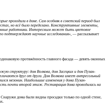
рые проходили в доме. Сам особняк в советский период был
естах, но всё было переделано. Конструктивные элементы,
рованные работники. Интересным может быть цветовое
 что подтверждают научные исследования»,
— рассказывает
 одинаковую протяжённость главного фасада — девять оконных
ую структуру: дом Волкова, дом Засецких и дом Пузан-
 отличаются друг от друга. Дом Волкова имеет антресольный
вился мезонин. Наибольшие изменения у дома Пузан-
есть почти второй этаж. Реставрация дома проводилась на
 Снаружи дома были видны просадки только по одной стене,
ах.