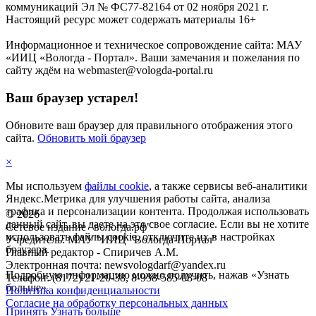
коммуникаций Эл № ФС77-82164 от 02 ноября 2021 г.
Настоящий ресурс может содержать материалы 16+
Информационное и техническое сопровождение сайта: МАУ
«ИИЦ «Вологда - Портал». Ваши замечания и пожелания по
сайту ждём на webmaster@vologda-portal.ru
Ваш браузер устарел!
Обновите ваш браузер для правильного отображения этого
сайта.
Обновить мой браузер
×
Мы используем
файлы cookie
, а также сервисы веб-аналитики
Яндекс.Метрика для улучшения работы сайта, анализа
трафика и персонализации контента. Продолжая использовать
©
2026
данный сайт, вы даете на это свое согласие. Если вы не хотите
Сетевое издание "вологда.рф"
использовать файлы cookie, отключите их в настройках
Учредитель: МАУ "ИИЦ "Вологда-Портал"
браузера.
Главный редактор - Спиричев А.М.
Электронная почта: newsvologdarf@yandex.ru
Подробную информацию можно получить, нажав «Узнать
Телефон: (8172) 21-20-38, 8-958-585-08-08
больше».
Политика конфиденциальности
Согласие на обработку персональных данных
Принять
Узнать больше