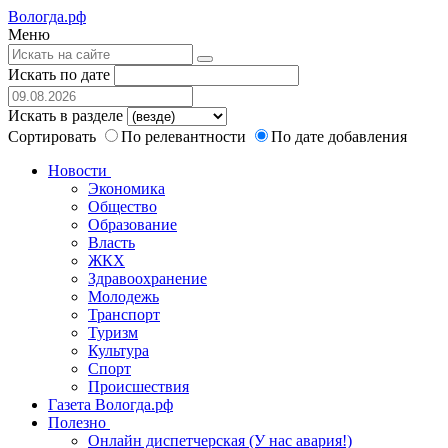
Вологда.рф
Меню
Искать по дате
Искать в разделе
Сортировать
По релевантности
По дате добавления
Новости
Экономика
Общество
Образование
Власть
ЖКХ
Здравоохранение
Молодежь
Транспорт
Туризм
Культура
Спорт
Происшествия
Газета Вологда.рф
Полезно
Онлайн диспетчерская (У нас авария!)