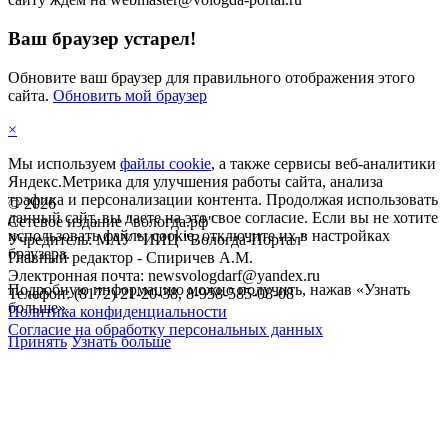
Ваш браузер устарел!
Обновите ваш браузер для правильного отображения этого
сайта.
Обновить мой браузер
×
Мы используем
файлы cookie
, а также сервисы веб-аналитики
Яндекс.Метрика для улучшения работы сайта, анализа
трафика и персонализации контента. Продолжая использовать
©
2026
данный сайт, вы даете на это свое согласие. Если вы не хотите
Сетевое издание "вологда.рф"
использовать файлы cookie, отключите их в настройках
Учредитель: МАУ "ИИЦ "Вологда-Портал"
браузера.
Главный редактор - Спиричев А.М.
Электронная почта: newsvologdarf@yandex.ru
Подробную информацию можно получить, нажав «Узнать
Телефон: (8172) 21-20-38, 8-958-585-08-08
больше».
Политика конфиденциальности
Согласие на обработку персональных данных
Принять
Узнать больше