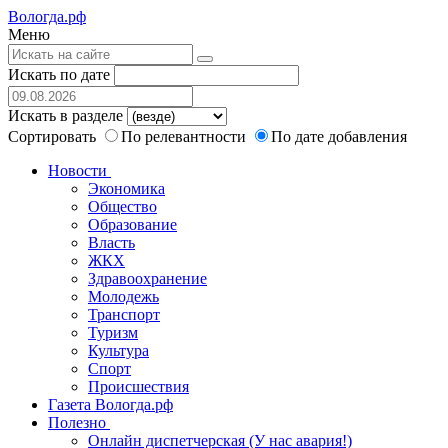
Вологда.рф
Меню
Искать по дате
Искать в разделе
Сортировать
По релевантности
По дате добавления
Новости
Экономика
Общество
Образование
Власть
ЖКХ
Здравоохранение
Молодежь
Транспорт
Туризм
Культура
Спорт
Происшествия
Газета Вологда.рф
Полезно
Онлайн диспетчерская (У нас авария!)