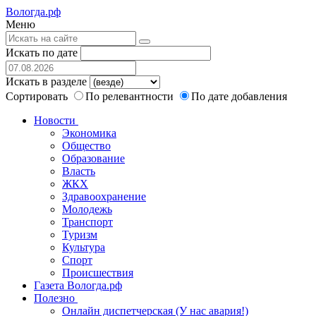
Вологда.рф
Меню
Искать по дате
Искать в разделе
Сортировать
По релевантности
По дате добавления
Новости
Экономика
Общество
Образование
Власть
ЖКХ
Здравоохранение
Молодежь
Транспорт
Туризм
Культура
Спорт
Происшествия
Газета Вологда.рф
Полезно
Онлайн диспетчерская (У нас авария!)