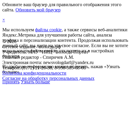
Обновите ваш браузер для правильного отображения этого
сайта.
Обновить мой браузер
×
Мы используем
файлы cookie
, а также сервисы веб-аналитики
Яндекс.Метрика для улучшения работы сайта, анализа
трафика и персонализации контента. Продолжая использовать
©
2026
данный сайт, вы даете на это свое согласие. Если вы не хотите
Сетевое издание "вологда.рф"
использовать файлы cookie, отключите их в настройках
Учредитель: МАУ "ИИЦ "Вологда-Портал"
браузера.
Главный редактор - Спиричев А.М.
Электронная почта: newsvologdarf@yandex.ru
Подробную информацию можно получить, нажав «Узнать
Телефон: (8172) 21-20-38, 8-958-585-08-08
больше».
Политика конфиденциальности
Согласие на обработку персональных данных
Принять
Узнать больше