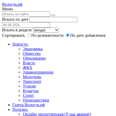
Вологда.рф
Меню
Искать по дате
Искать в разделе
Сортировать
По релевантности
По дате добавления
Новости
Экономика
Общество
Образование
Власть
ЖКХ
Здравоохранение
Молодежь
Транспорт
Туризм
Культура
Спорт
Происшествия
Газета Вологда.рф
Полезно
Онлайн диспетчерская (У нас авария!)