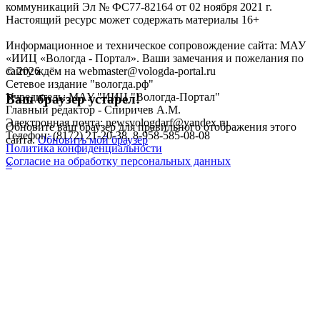
коммуникаций Эл № ФС77-82164 от 02 ноября 2021 г.
Настоящий ресурс может содержать материалы 16+
Информационное и техническое сопровождение сайта: МАУ
«ИИЦ «Вологда - Портал». Ваши замечания и пожелания по
©
2026
сайту ждём на webmaster@vologda-portal.ru
Сетевое издание "вологда.рф"
Учредитель: МАУ "ИИЦ "Вологда-Портал"
Ваш браузер устарел!
Главный редактор - Спиричев А.М.
Электронная почта: newsvologdarf@yandex.ru
Обновите ваш браузер для правильного отображения этого
Телефон: (8172) 21-20-38, 8-958-585-08-08
сайта.
Обновить мой браузер
Политика конфиденциальности
Согласие на обработку персональных данных
×