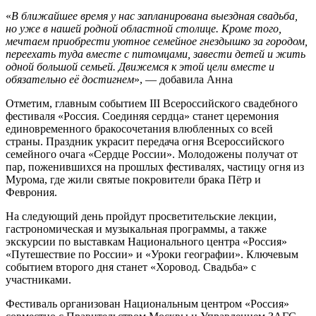
«
В ближайшее время у нас запланирована выездная свадьба,
но уже в нашей родной областной столице. Кроме того,
мечтаем приобрести уютное семейное гнездышко за городом,
переехать туда вместе с питомцами, завести детей и жить
одной большой семьей. Движемся к этой цели вместе и
обязательно её достигнем
», — добавила Анна
Отметим, главным событием III Всероссийского свадебного
фестиваля «Россия. Соединяя сердца» станет церемония
единовременного бракосочетания влюбленных со всей
страны. Праздник украсит передача огня Всероссийского
семейного очага «Сердце России». Молодожены получат от
пар, поженившихся на прошлых фестивалях, частицу огня из
Мурома, где жили святые покровители брака Пётр и
Феврония.
На следующий день пройдут просветительские лекции,
гастрономическая и музыкальная программы, а также
экскурсии по выставкам Национального центра «Россия»
«Путешествие по России» и «Уроки географии». Ключевым
событием второго дня станет «Хоровод. Свадьба» с
участниками.
Фестиваль организован Национальным центром «Россия»