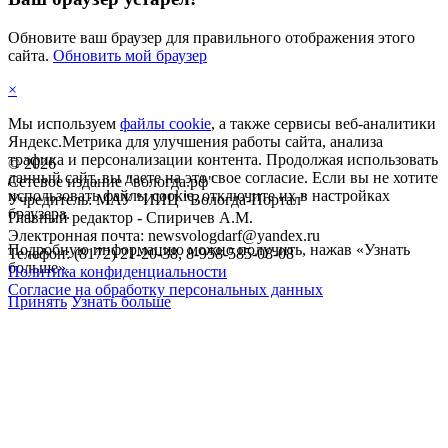
Обновите ваш браузер для правильного отображения этого
сайта.
Обновить мой браузер
×
Мы используем
файлы cookie
, а также сервисы веб-аналитики
Яндекс.Метрика для улучшения работы сайта, анализа
трафика и персонализации контента. Продолжая использовать
©
2026
данный сайт, вы даете на это свое согласие. Если вы не хотите
Сетевое издание "вологда.рф"
использовать файлы cookie, отключите их в настройках
Учредитель: МАУ "ИИЦ "Вологда-Портал"
браузера.
Главный редактор - Спиричев А.М.
Электронная почта: newsvologdarf@yandex.ru
Подробную информацию можно получить, нажав «Узнать
Телефон: (8172) 21-20-38, 8-958-585-08-08
больше».
Политика конфиденциальности
Согласие на обработку персональных данных
Принять
Узнать больше