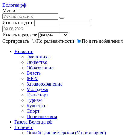
Вологда.рф
Меню
Искать по дате
Искать в разделе
Сортировать
По релевантности
По дате добавления
Новости
Экономика
Общество
Образование
Власть
ЖКХ
Здравоохранение
Молодежь
Транспорт
Туризм
Культура
Спорт
Происшествия
Газета Вологда.рф
Полезно
Онлайн диспетчерская (У нас авария!)