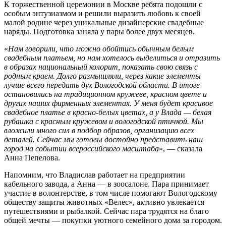
К торжественной церемонии в Москве ребята подошли с
особым энтузиазмом и решили выразить любовь к своей
малой родине через уникальные дизайнерские свадебные
наряды. Подготовка заняла у пары более двух месяцев.
«
Нам говорили, что можно обойтись обычным белым
свадебным платьем, но нам хотелось выделиться и отразить
в образах национальный колорит, показать свою связь с
родным краем. Долго размышляли, через какие элементы
лучше всего передать дух Вологодской области. В итоге
остановились на традиционном кружеве, красном цвете и
других наших фирменных элементах. У меня будет красивое
свадебное платье в красно-белых цветах, а у Влада — белая
рубашка с красным кружевом и вологодской птичкой.
Мы
вложили много сил в подбор образов, организацию всех
деталей. Сейчас мы готовы достойно представить наш
город на событии всероссийского масштаба
», — сказала
Анна Пепелова.
Напомним, что Владислав работает на предприятии
кабельного завода, а Анна — в зоосалоне. Пара принимает
участие в волонтерстве, в том числе помогают Вологодскому
обществу защиты животных «Велес», активно увлекается
путешествиями и рыбалкой. Сейчас пара трудятся на благо
общей мечты — покупки уютного семейного дома за городом.