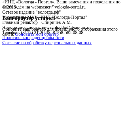
«ИИЦ «Вологда - Портал». Ваши замечания и пожелания по
©
2026
сайту ждём на webmaster@vologda-portal.ru
Сетевое издание "вологда.рф"
Учредитель: МАУ "ИИЦ "Вологда-Портал"
Ваш браузер устарел!
Главный редактор - Спиричев А.М.
Электронная почта: newsvologdarf@yandex.ru
Обновите ваш браузер для правильного отображения этого
Телефон: (8172) 21-20-38, 8-958-585-08-08
сайта.
Обновить мой браузер
Политика конфиденциальности
Согласие на обработку персональных данных
×