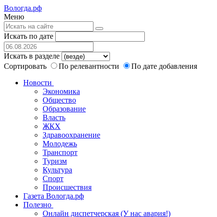
Вологда.рф
Меню
Искать по дате
Искать в разделе
Сортировать
По релевантности
По дате добавления
Новости
Экономика
Общество
Образование
Власть
ЖКХ
Здравоохранение
Молодежь
Транспорт
Туризм
Культура
Спорт
Происшествия
Газета Вологда.рф
Полезно
Онлайн диспетчерская (У нас авария!)