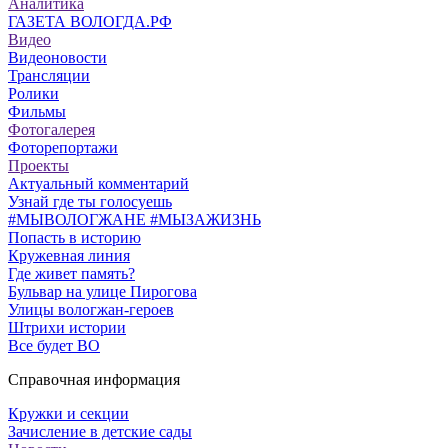
Аналитика
ГАЗЕТА ВОЛОГДА.РФ
Видео
Видеоновости
Трансляции
Ролики
Фильмы
Фотогалерея
Фоторепортажи
Проекты
Актуальный комментарий
Узнай где ты голосуешь
#МЫВОЛОГЖАНЕ #МЫЗАЖИЗНЬ
Попасть в историю
Кружевная линия
Где живет память?
Бульвар на улице Пирогова
Улицы вологжан-героев
Штрихи истории
Все будет ВО
Справочная информация
Кружки и секции
Зачисление в детские сады