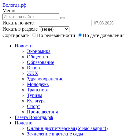
Вологда.рф
Меню
Искать по дате
Искать в разделе
Сортировать
По релевантности
По дате добавления
Новости
Экономика
Общество
Образование
Власть
ЖКХ
Здравоохранение
Молодежь
Транспорт
Туризм
Культура
Спорт
Происшествия
Газета Вологда.рф
Полезно
Онлайн диспетчерская (У нас авария!)
Зачисление в детские сады