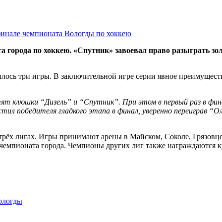
города по хоккею. «Спутник» завоевал право разыграть золо
ось три игры. В заключительной игре серии явное преимуществ
стят клюшки “Дизель” и “Спутник”. При этом в первый раз в фи
устил победителя гладкого этапа в финал, уверенно переиграв 
трёх лигах. Игры принимают арены в Майском, Соколе, Грязовце,
чемпионата города. Чемпионы других лиг также награждаются ку