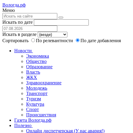
Вологда.рф
Меню
Искать по дате
Искать в разделе
Сортировать
По релевантности
По дате добавления
Новости
Экономика
Общество
Образование
Власть
ЖКХ
Здравоохранение
Молодежь
Транспорт
Туризм
Культура
Спорт
Происшествия
Газета Вологда.рф
Полезно
Онлайн диспетчерская (У нас авария!)