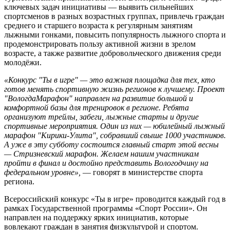
ключевых задач инициативы — выявить сильнейших
спортсменов в разных возрастных группах, привлечь граждан
среднего и старшего возраста к регулярным занятиям
лыжными гонками, повысить популярность лыжного спорта и
продемонстрировать пользу активной жизни в зрелом
возрасте, а также развитие добровольческого движения среди
молодёжи.
«Конкурс "Ты в игре" — это важная площадка для тех, кто
готов менять спортивную жизнь регионов к лучшему. Проект
"ВологдаМарафон" направлен на развитие большой и
комфортной базы для тренировок в регионе. Ребята
организуют трейлы, забеги, лыжные старты и другие
спортивные мероприятия. Один из них — юбилейный лыжный
марафон "Кирики-Улита", собравший свыше 1000 участников.
А уже в эту субботу состоится главный старт этой весны
— Стризневский марафон. Желаем нашим участникам
пройти в финал и достойно представить Вологодчину на
федеральном уровне»,
— говорят в министерстве спорта
региона.
Всероссийский конкурс «Ты в игре» проводится каждый год в
рамках Государственной программы «Спорт России». Он
направлен на поддержку ярких инициатив, которые
вовлекают граждан в занятия физкультурой и спортом.