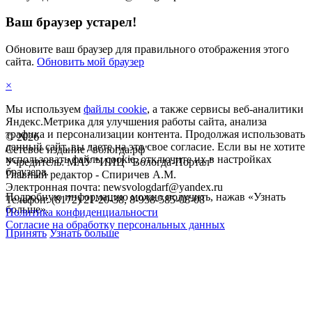
Ваш браузер устарел!
Обновите ваш браузер для правильного отображения этого
сайта.
Обновить мой браузер
×
Мы используем
файлы cookie
, а также сервисы веб-аналитики
Яндекс.Метрика для улучшения работы сайта, анализа
трафика и персонализации контента. Продолжая использовать
©
2026
данный сайт, вы даете на это свое согласие. Если вы не хотите
Сетевое издание "вологда.рф"
использовать файлы cookie, отключите их в настройках
Учредитель: МАУ "ИИЦ "Вологда-Портал"
браузера.
Главный редактор - Спиричев А.М.
Электронная почта: newsvologdarf@yandex.ru
Подробную информацию можно получить, нажав «Узнать
Телефон: (8172) 21-20-38, 8-958-585-08-08
больше».
Политика конфиденциальности
Согласие на обработку персональных данных
Принять
Узнать больше