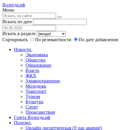
Вологда.рф
Меню
Искать по дате
Искать в разделе
Сортировать
По релевантности
По дате добавления
Новости
Экономика
Общество
Образование
Власть
ЖКХ
Здравоохранение
Молодежь
Транспорт
Туризм
Культура
Спорт
Происшествия
Газета Вологда.рф
Полезно
Онлайн диспетчерская (У нас авария!)