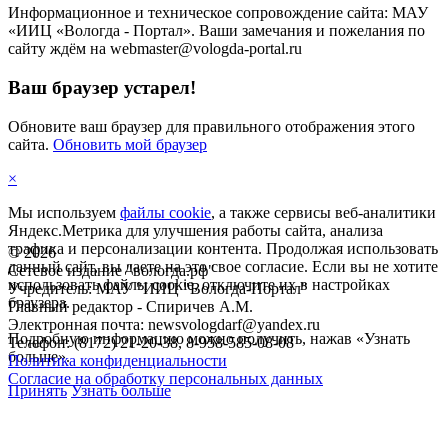
Информационное и техническое сопровождение сайта: МАУ
«ИИЦ «Вологда - Портал». Ваши замечания и пожелания по
сайту ждём на webmaster@vologda-portal.ru
Ваш браузер устарел!
Обновите ваш браузер для правильного отображения этого
сайта.
Обновить мой браузер
×
Мы используем
файлы cookie
, а также сервисы веб-аналитики
Яндекс.Метрика для улучшения работы сайта, анализа
трафика и персонализации контента. Продолжая использовать
©
2026
данный сайт, вы даете на это свое согласие. Если вы не хотите
Сетевое издание "вологда.рф"
использовать файлы cookie, отключите их в настройках
Учредитель: МАУ "ИИЦ "Вологда-Портал"
браузера.
Главный редактор - Спиричев А.М.
Электронная почта: newsvologdarf@yandex.ru
Подробную информацию можно получить, нажав «Узнать
Телефон: (8172) 21-20-38, 8-958-585-08-08
больше».
Политика конфиденциальности
Согласие на обработку персональных данных
Принять
Узнать больше