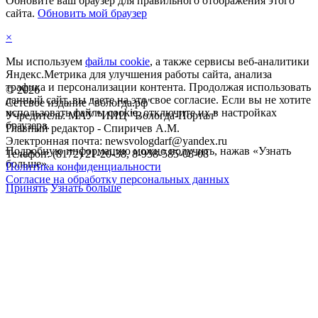
Обновите ваш браузер для правильного отображения этого
сайта.
Обновить мой браузер
×
Мы используем
файлы cookie
, а также сервисы веб-аналитики
Яндекс.Метрика для улучшения работы сайта, анализа
трафика и персонализации контента. Продолжая использовать
©
2026
данный сайт, вы даете на это свое согласие. Если вы не хотите
Сетевое издание "вологда.рф"
использовать файлы cookie, отключите их в настройках
Учредитель: МАУ "ИИЦ "Вологда-Портал"
браузера.
Главный редактор - Спиричев А.М.
Электронная почта: newsvologdarf@yandex.ru
Подробную информацию можно получить, нажав «Узнать
Телефон: (8172) 21-20-38, 8-958-585-08-08
больше».
Политика конфиденциальности
Согласие на обработку персональных данных
Принять
Узнать больше