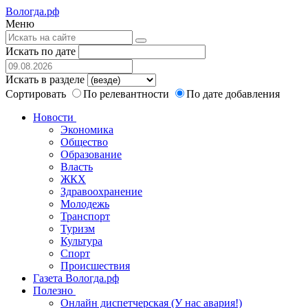
Вологда.рф
Меню
Искать по дате
Искать в разделе
Сортировать
По релевантности
По дате добавления
Новости
Экономика
Общество
Образование
Власть
ЖКХ
Здравоохранение
Молодежь
Транспорт
Туризм
Культура
Спорт
Происшествия
Газета Вологда.рф
Полезно
Онлайн диспетчерская (У нас авария!)