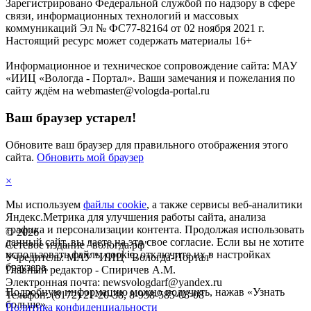
Зарегистрировано Федеральной службой по надзору в сфере
связи, информационных технологий и массовых
коммуникаций Эл № ФС77-82164 от 02 ноября 2021 г.
Настоящий ресурс может содержать материалы 16+
Информационное и техническое сопровождение сайта: МАУ
«ИИЦ «Вологда - Портал». Ваши замечания и пожелания по
сайту ждём на webmaster@vologda-portal.ru
Ваш браузер устарел!
Обновите ваш браузер для правильного отображения этого
сайта.
Обновить мой браузер
×
Мы используем
файлы cookie
, а также сервисы веб-аналитики
Яндекс.Метрика для улучшения работы сайта, анализа
трафика и персонализации контента. Продолжая использовать
©
2026
данный сайт, вы даете на это свое согласие. Если вы не хотите
Сетевое издание "вологда.рф"
использовать файлы cookie, отключите их в настройках
Учредитель: МАУ "ИИЦ "Вологда-Портал"
браузера.
Главный редактор - Спиричев А.М.
Электронная почта: newsvologdarf@yandex.ru
Подробную информацию можно получить, нажав «Узнать
Телефон: (8172) 21-20-38, 8-958-585-08-08
больше».
Политика конфиденциальности