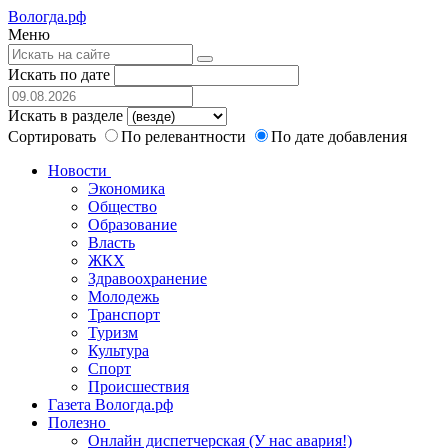
Вологда.рф
Меню
Искать по дате
Искать в разделе
Сортировать
По релевантности
По дате добавления
Новости
Экономика
Общество
Образование
Власть
ЖКХ
Здравоохранение
Молодежь
Транспорт
Туризм
Культура
Спорт
Происшествия
Газета Вологда.рф
Полезно
Онлайн диспетчерская (У нас авария!)