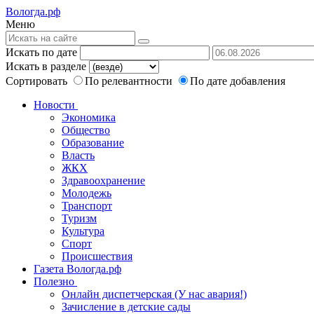
Вологда.рф
Меню
Искать по дате
Искать в разделе
Сортировать
По релевантности
По дате добавления
Новости
Экономика
Общество
Образование
Власть
ЖКХ
Здравоохранение
Молодежь
Транспорт
Туризм
Культура
Спорт
Происшествия
Газета Вологда.рф
Полезно
Онлайн диспетчерская (У нас авария!)
Зачисление в детские сады