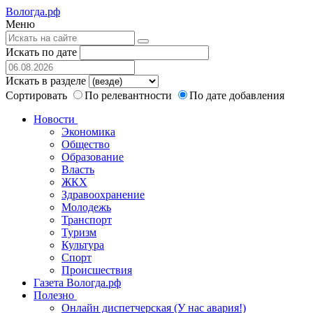
Вологда.рф
Меню
Искать по дате
Искать в разделе
Сортировать
По релевантности
По дате добавления
Новости
Экономика
Общество
Образование
Власть
ЖКХ
Здравоохранение
Молодежь
Транспорт
Туризм
Культура
Спорт
Происшествия
Газета Вологда.рф
Полезно
Онлайн диспетчерская (У нас авария!)