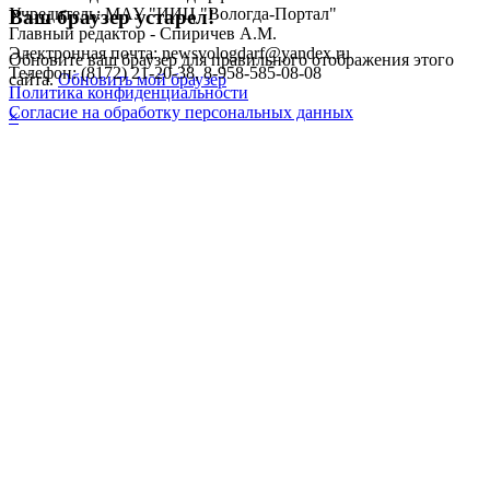
Учредитель: МАУ "ИИЦ "Вологда-Портал"
Ваш браузер устарел!
Главный редактор - Спиричев А.М.
Электронная почта: newsvologdarf@yandex.ru
Обновите ваш браузер для правильного отображения этого
Телефон: (8172) 21-20-38, 8-958-585-08-08
сайта.
Обновить мой браузер
Политика конфиденциальности
Согласие на обработку персональных данных
×