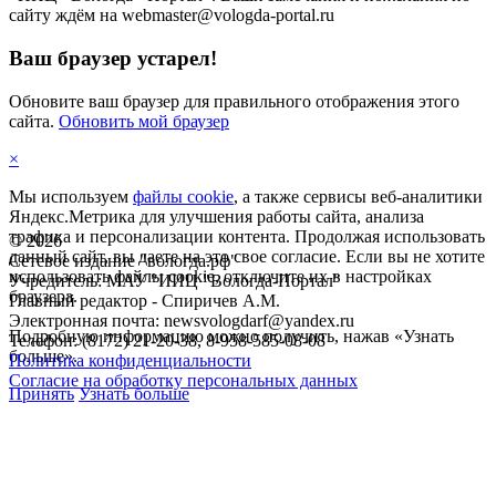
сайту ждём на webmaster@vologda-portal.ru
Ваш браузер устарел!
Обновите ваш браузер для правильного отображения этого
сайта.
Обновить мой браузер
×
Мы используем
файлы cookie
, а также сервисы веб-аналитики
Яндекс.Метрика для улучшения работы сайта, анализа
трафика и персонализации контента. Продолжая использовать
©
2026
данный сайт, вы даете на это свое согласие. Если вы не хотите
Сетевое издание "вологда.рф"
использовать файлы cookie, отключите их в настройках
Учредитель: МАУ "ИИЦ "Вологда-Портал"
браузера.
Главный редактор - Спиричев А.М.
Электронная почта: newsvologdarf@yandex.ru
Подробную информацию можно получить, нажав «Узнать
Телефон: (8172) 21-20-38, 8-958-585-08-08
больше».
Политика конфиденциальности
Согласие на обработку персональных данных
Принять
Узнать больше