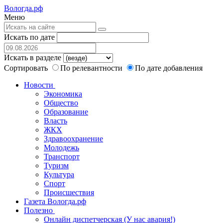
Вологда.рф
Меню
Искать по дате
Искать в разделе
Сортировать
По релевантности
По дате добавления
Новости
Экономика
Общество
Образование
Власть
ЖКХ
Здравоохранение
Молодежь
Транспорт
Туризм
Культура
Спорт
Происшествия
Газета Вологда.рф
Полезно
Онлайн диспетчерская (У нас авария!)