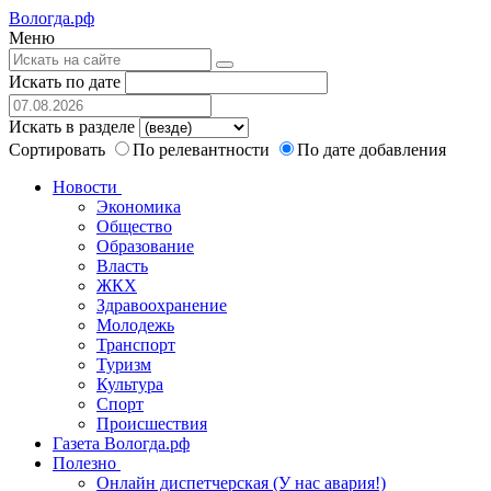
Вологда.рф
Меню
Искать по дате
Искать в разделе
Сортировать
По релевантности
По дате добавления
Новости
Экономика
Общество
Образование
Власть
ЖКХ
Здравоохранение
Молодежь
Транспорт
Туризм
Культура
Спорт
Происшествия
Газета Вологда.рф
Полезно
Онлайн диспетчерская (У нас авария!)