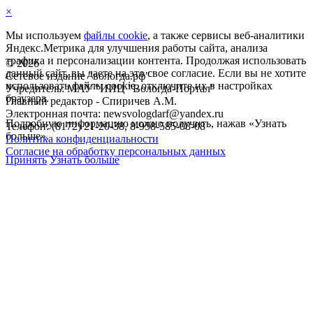
×
Мы используем
файлы cookie
, а также сервисы веб-аналитики
Яндекс.Метрика для улучшения работы сайта, анализа
трафика и персонализации контента. Продолжая использовать
©
2026
данный сайт, вы даете на это свое согласие. Если вы не хотите
Сетевое издание "вологда.рф"
использовать файлы cookie, отключите их в настройках
Учредитель: МАУ "ИИЦ "Вологда-Портал"
браузера.
Главный редактор - Спиричев А.М.
Электронная почта: newsvologdarf@yandex.ru
Подробную информацию можно получить, нажав «Узнать
Телефон: (8172) 21-20-38, 8-958-585-08-08
больше».
Политика конфиденциальности
Согласие на обработку персональных данных
Принять
Узнать больше