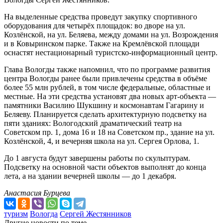
На выделенные средства проведут закупку спортивного
оборудования для четырёх площадок: во дворе на ул.
Козлёнской, на ул. Беляева, между домами на ул. Возрождения
и в Ковыринском парке. Также на Кремлёвской площади
оснастят нестационарный туристско-информационный центр.
Глава Вологды также напомнил, что по программе развития
центра Вологды ранее были привлечены средства в объёме
более 55 млн рублей, в том числе федеральные, областные и
местные. На эти средства установят два новых арт-объекта —
памятники Василию Шукшину и космонавтам Гагарину и
Беляеву. Планируется сделать архитектурную подсветку на
пяти зданиях: Вологодский драматический театр на
Советском пр. 1, дома 16 и 18 на Советском пр., здание на ул.
Козлёнской, 4, и вечерняя школа на ул. Сергея Орлова, 1.
До 1 августа будут завершены работы по скульптурам.
Подсветку на основной части объектов выполнят до конца
лета, а на здании вечерней школы — до 1 декабря.
Анастасия Бурцева
туризм
Вологда
Сергей Жестянников
Другие новости по теме