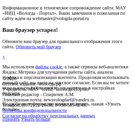
Информационное и техническое сопровождение сайта: МАУ
«ИИЦ «Вологда - Портал». Ваши замечания и пожелания по
сайту ждём на webmaster@vologda-portal.ru
Ваш браузер устарел!
Обновите ваш браузер для правильного отображения этого
сайта.
Обновить мой браузер
×
Мы используем
файлы cookie
, а также сервисы веб-аналитики
Яндекс.Метрика для улучшения работы сайта, анализа
трафика и персонализации контента. Продолжая использовать
©
2026
данный сайт, вы даете на это свое согласие. Если вы не хотите
Сетевое издание "вологда.рф"
использовать файлы cookie, отключите их в настройках
Учредитель: МАУ "ИИЦ "Вологда-Портал"
браузера.
Главный редактор - Спиричев А.М.
Электронная почта: newsvologdarf@yandex.ru
Подробную информацию можно получить, нажав «Узнать
Телефон: (8172) 21-20-38, 8-958-585-08-08
больше».
Политика конфиденциальности
Согласие на обработку персональных данных
Принять
Узнать больше