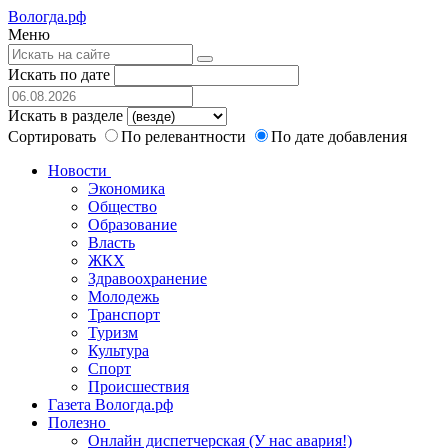
Вологда.рф
Меню
Искать по дате
Искать в разделе
Сортировать
По релевантности
По дате добавления
Новости
Экономика
Общество
Образование
Власть
ЖКХ
Здравоохранение
Молодежь
Транспорт
Туризм
Культура
Спорт
Происшествия
Газета Вологда.рф
Полезно
Онлайн диспетчерская (У нас авария!)