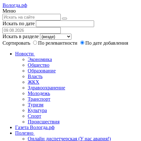
Вологда.рф
Меню
Искать по дате
Искать в разделе
Сортировать
По релевантности
По дате добавления
Новости
Экономика
Общество
Образование
Власть
ЖКХ
Здравоохранение
Молодежь
Транспорт
Туризм
Культура
Спорт
Происшествия
Газета Вологда.рф
Полезно
Онлайн диспетчерская (У нас авария!)