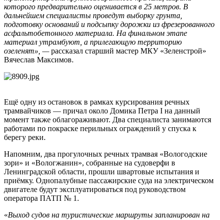
которого предварительно оценивается в 25 метров. В
дальнейшем специалисты проведут выборку грунта,
подготовку оснований и подсыпку дорожки из фрезерованного
асфальтобетонного материала. На финальном этапе
материал утрамбуют, а прилегающую территорию
озеленят», —
рассказал старший мастер МКУ «Зеленстрой»
Вячеслав Максимов.
Ещё одну из остановок в рамках курсирования речных
трамвайчиков — причал около Домика Петра I на данный
момент также облагораживают. Два специалиста занимаются
работами по покраске перильных ограждений у спуска к
берегу реки.
Напомним, два прогулочных речных трамвая «Вологодские
зори» и «Вологжанин», собранные на судоверфи в
Ленинградской области, прошли швартовые испытания и
приёмку. Однопалубные пассажирские суда на электрическом
двигателе будут эксплуатироваться под руководством
оператора ПАТП № 1.
«
Выход судов на туристические маршруты запланирован на