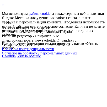
×
Мы используем
файлы cookie
, а также сервисы веб-аналитики
Яндекс.Метрика для улучшения работы сайта, анализа
трафика и персонализации контента. Продолжая использовать
©
2026
данный сайт, вы даете на это свое согласие. Если вы не хотите
Сетевое издание "вологда.рф"
использовать файлы cookie, отключите их в настройках
Учредитель: МАУ "ИИЦ "Вологда-Портал"
браузера.
Главный редактор - Спиричев А.М.
Электронная почта: newsvologdarf@yandex.ru
Подробную информацию можно получить, нажав «Узнать
Телефон: (8172) 21-20-38, 8-958-585-08-08
больше».
Политика конфиденциальности
Согласие на обработку персональных данных
Принять
Узнать больше