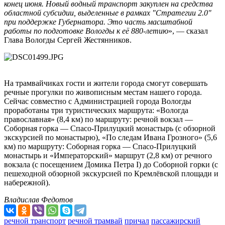
конец июня. Новый водный транспорт закуплен на средства
областной субсидии, выделенные в рамках "Стратегии 2.0"
при поддержке Губернатора. Это часть масштабной
работы по подготовке Вологды к её 880-летию
», — сказал
Глава Вологды Сергей Жестянников.
На трамвайчиках гости и жители города смогут совершать
речные прогулки по живописным местам нашего города.
Сейчас совместно с Администрацией города Вологды
проработаны три туристических маршрута: «Вологда
православная» (8,4 км) по маршруту: речной вокзал —
Соборная горка — Спасо-Прилуцкий монастырь (с обзорной
экскурсией по монастырю), «По следам Ивана Грозного» (5,6
км) по маршруту: Соборная горка — Спасо-Прилуцкий
монастырь и «Императорский» маршрут (2,8 км) от речного
вокзала (с посещением Домика Петра I) до Соборной горки (с
пешеходной обзорной экскурсией по Кремлёвской площади и
набережной).
Владислав Федотов
речной транспорт
речной трамвай
причал
пассажирский