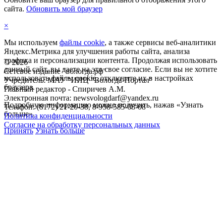
сайта.
Обновить мой браузер
×
Мы используем
файлы cookie
, а также сервисы веб-аналитики
Яндекс.Метрика для улучшения работы сайта, анализа
трафика и персонализации контента. Продолжая использовать
©
2026
данный сайт, вы даете на это свое согласие. Если вы не хотите
Сетевое издание "вологда.рф"
использовать файлы cookie, отключите их в настройках
Учредитель: МАУ "ИИЦ "Вологда-Портал"
браузера.
Главный редактор - Спиричев А.М.
Электронная почта: newsvologdarf@yandex.ru
Подробную информацию можно получить, нажав «Узнать
Телефон: (8172) 21-20-38, 8-958-585-08-08
больше».
Политика конфиденциальности
Согласие на обработку персональных данных
Принять
Узнать больше