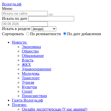
Вологда.рф
Меню
Искать по дате
Искать в разделе
Сортировать
По релевантности
По дате добавления
Новости
Экономика
Общество
Образование
Власть
ЖКХ
Здравоохранение
Молодежь
Транспорт
Туризм
Культура
Спорт
Происшествия
Газета Вологда.рф
Полезно
Онлайн диспетчерская (У нас авария!)