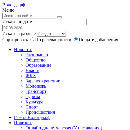
Вологда.рф
Меню
Искать по дате
Искать в разделе
Сортировать
По релевантности
По дате добавления
Новости
Экономика
Общество
Образование
Власть
ЖКХ
Здравоохранение
Молодежь
Транспорт
Туризм
Культура
Спорт
Происшествия
Газета Вологда.рф
Полезно
Онлайн диспетчерская (У нас авария!)