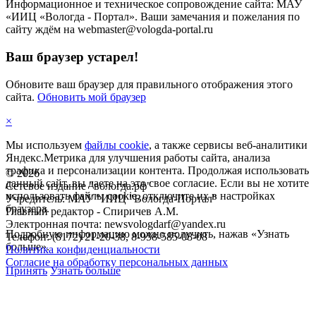
Информационное и техническое сопровождение сайта: МАУ
«ИИЦ «Вологда - Портал». Ваши замечания и пожелания по
сайту ждём на webmaster@vologda-portal.ru
Ваш браузер устарел!
Обновите ваш браузер для правильного отображения этого
сайта.
Обновить мой браузер
×
Мы используем
файлы cookie
, а также сервисы веб-аналитики
Яндекс.Метрика для улучшения работы сайта, анализа
трафика и персонализации контента. Продолжая использовать
©
2026
данный сайт, вы даете на это свое согласие. Если вы не хотите
Сетевое издание "вологда.рф"
использовать файлы cookie, отключите их в настройках
Учредитель: МАУ "ИИЦ "Вологда-Портал"
браузера.
Главный редактор - Спиричев А.М.
Электронная почта: newsvologdarf@yandex.ru
Подробную информацию можно получить, нажав «Узнать
Телефон: (8172) 21-20-38, 8-958-585-08-08
больше».
Политика конфиденциальности
Согласие на обработку персональных данных
Принять
Узнать больше