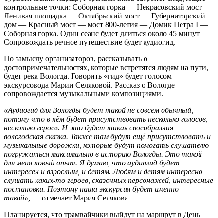
контрольные точки: Соборная горка — Некрасовский мост —
Ленивая площадка — Октябрьский мост — Губернаторский
дом — Красный мост — мост 800-летия — Домик Петра I —
Соборная горка. Один сеанс будет длиться около 45 минут.
Сопровождать речное путешествие будет аудиогид.
По замыслу организаторов, рассказывать о
достопримечательностях, которые встретятся людям на пути,
будет река Вологда. Говорить «гид» будет голосом
экскурсовода Марии Селяковой. Рассказ о Вологде
сопровождается музыкальными композициями.
«Аудиогид для Вологды будет такой не совсем обычный,
потому что в нём будет присутствовать несколько голосов,
несколько героев. И это будет такая своеобразная
вологодская сказка. Также там будут ещё присутствовать и
музыкальные дорожки, которые будут помогать слушателю
погружаться максимально в историю Вологды. Это такой
для меня новый опыт. Я думаю, что аудиогид будет
интересен и взрослым, и детям. Людям и детям интересно
слушать каких-то героев, сказочных персонажей, интересные
постановки. Поэтому наша экскурсия будет именно
такой»,
— отмечает Мария Селякова.
Планируется, что трамвайчики выйдут на маршрут в День