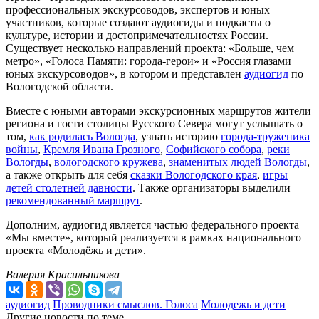
профессиональных экскурсоводов, экспертов и юных
участников, которые создают аудиогиды и подкасты о
культуре, истории и достопримечательностях России.
Существует несколько направлений проекта: «Больше, чем
метро», «Голоса Памяти: города-герои» и «Россия глазами
юных экскурсоводов», в котором и представлен
аудиогид
по
Вологодской области.
Вместе с юными авторами экскурсионных маршрутов жители
региона и гости столицы Русского Севера могут услышать о
том,
как родилась Вологда
, узнать историю
города-труженика
войны
,
Кремля Ивана Грозного
,
Софийского собора
,
реки
Вологды
,
вологодского кружева
,
знаменитых людей Вологды
,
а также открыть для себя
сказки Вологодского края
,
игры
детей столетней давности
. Также организаторы выделили
рекомендованный маршрут
.
Дополним, аудиогид является частью федерального проекта
«Мы вместе», который реализуется в рамках национального
проекта «Молодёжь и дети».
Валерия Красильникова
аудиогид
Проводники смыслов. Голоса
Молодежь и дети
Другие новости по теме