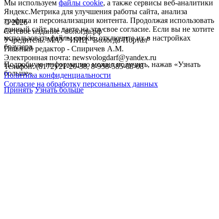
Мы используем
файлы cookie
, а также сервисы веб-аналитики
Яндекс.Метрика для улучшения работы сайта, анализа
трафика и персонализации контента. Продолжая использовать
©
2026
данный сайт, вы даете на это свое согласие. Если вы не хотите
Сетевое издание "вологда.рф"
использовать файлы cookie, отключите их в настройках
Учредитель: МАУ "ИИЦ "Вологда-Портал"
браузера.
Главный редактор - Спиричев А.М.
Электронная почта: newsvologdarf@yandex.ru
Подробную информацию можно получить, нажав «Узнать
Телефон: (8172) 21-20-38, 8-958-585-08-08
больше».
Политика конфиденциальности
Согласие на обработку персональных данных
Принять
Узнать больше