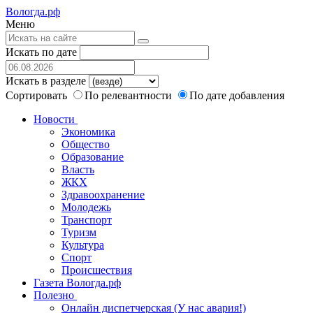
Вологда.рф
Меню
Искать по дате
Искать в разделе
Сортировать
По релевантности
По дате добавления
Новости
Экономика
Общество
Образование
Власть
ЖКХ
Здравоохранение
Молодежь
Транспорт
Туризм
Культура
Спорт
Происшествия
Газета Вологда.рф
Полезно
Онлайн диспетчерская (У нас авария!)