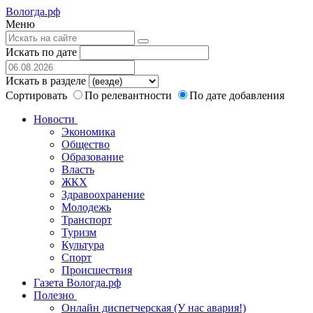
Вологда.рф
Меню
Искать по дате
Искать в разделе
Сортировать
По релевантности
По дате добавления
Новости
Экономика
Общество
Образование
Власть
ЖКХ
Здравоохранение
Молодежь
Транспорт
Туризм
Культура
Спорт
Происшествия
Газета Вологда.рф
Полезно
Онлайн диспетчерская (У нас авария!)