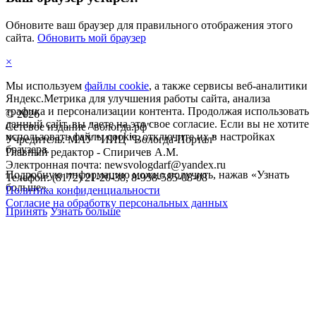
Обновите ваш браузер для правильного отображения этого
сайта.
Обновить мой браузер
×
Мы используем
файлы cookie
, а также сервисы веб-аналитики
Яндекс.Метрика для улучшения работы сайта, анализа
трафика и персонализации контента. Продолжая использовать
©
2026
данный сайт, вы даете на это свое согласие. Если вы не хотите
Сетевое издание "вологда.рф"
использовать файлы cookie, отключите их в настройках
Учредитель: МАУ "ИИЦ "Вологда-Портал"
браузера.
Главный редактор - Спиричев А.М.
Электронная почта: newsvologdarf@yandex.ru
Подробную информацию можно получить, нажав «Узнать
Телефон: (8172) 21-20-38, 8-958-585-08-08
больше».
Политика конфиденциальности
Согласие на обработку персональных данных
Принять
Узнать больше