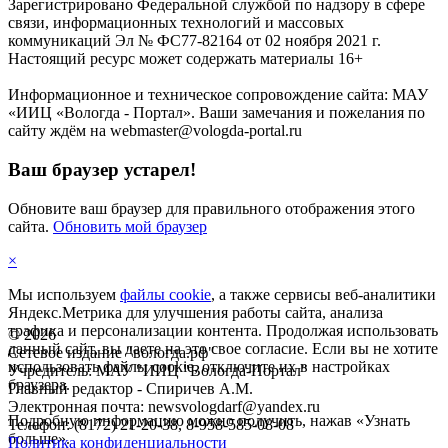
Зарегистрировано Федеральной службой по надзору в сфере
связи, информационных технологий и массовых
коммуникаций Эл № ФС77-82164 от 02 ноября 2021 г.
Настоящий ресурс может содержать материалы 16+
Информационное и техническое сопровождение сайта: МАУ
«ИИЦ «Вологда - Портал». Ваши замечания и пожелания по
сайту ждём на webmaster@vologda-portal.ru
Ваш браузер устарел!
Обновите ваш браузер для правильного отображения этого
сайта.
Обновить мой браузер
×
Мы используем
файлы cookie
, а также сервисы веб-аналитики
Яндекс.Метрика для улучшения работы сайта, анализа
трафика и персонализации контента. Продолжая использовать
©
2026
данный сайт, вы даете на это свое согласие. Если вы не хотите
Сетевое издание "вологда.рф"
использовать файлы cookie, отключите их в настройках
Учредитель: МАУ "ИИЦ "Вологда-Портал"
браузера.
Главный редактор - Спиричев А.М.
Электронная почта: newsvologdarf@yandex.ru
Подробную информацию можно получить, нажав «Узнать
Телефон: (8172) 21-20-38, 8-958-585-08-08
больше».
Политика конфиденциальности