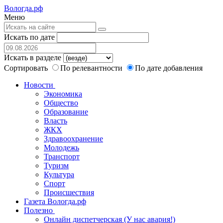
Вологда.рф
Меню
Искать по дате
Искать в разделе
Сортировать
По релевантности
По дате добавления
Новости
Экономика
Общество
Образование
Власть
ЖКХ
Здравоохранение
Молодежь
Транспорт
Туризм
Культура
Спорт
Происшествия
Газета Вологда.рф
Полезно
Онлайн диспетчерская (У нас авария!)