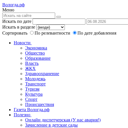
Вологда.рф
Меню
Искать по дате
Искать в разделе
Сортировать
По релевантности
По дате добавления
Новости
Экономика
Общество
Образование
Власть
ЖКХ
Здравоохранение
Молодежь
Транспорт
Туризм
Культура
Спорт
Происшествия
Газета Вологда.рф
Полезно
Онлайн диспетчерская (У нас авария!)
Зачисление в детские сады