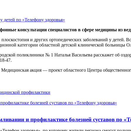
лефонные консультации специалистов в сфере медицины из в
, плоскостопия и других ортопедических заболеваний у детей. 
ионной категории областной детской клинической больницы Ольг
ородской поликлиники № 1
Наталья Васильева расскажет об оздо
18-47.
0. Медицинская акция — проект областного Центра общественно
едицинской профилактики
мливании и профилактике болезней суставов по «Т
 «Телефон здоровья», по которому жители региона смогут получи