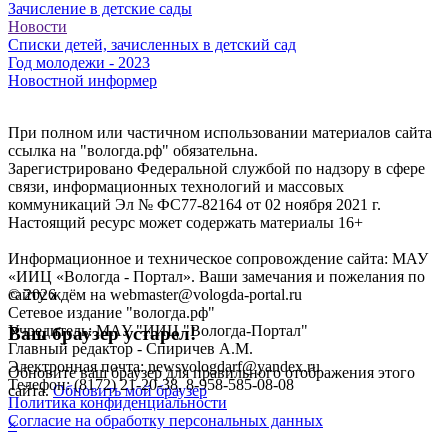
Зачисление в детские сады
Новости
Списки детей, зачисленных в детский сад
Год молодежи - 2023
Новостной информер
При полном или частичном использовании материалов сайта
ссылка на "вологда.рф" обязательна.
Зарегистрировано Федеральной службой по надзору в сфере
связи, информационных технологий и массовых
коммуникаций Эл № ФС77-82164 от 02 ноября 2021 г.
Настоящий ресурс может содержать материалы 16+
Информационное и техническое сопровождение сайта: МАУ
«ИИЦ «Вологда - Портал». Ваши замечания и пожелания по
©
2026
сайту ждём на webmaster@vologda-portal.ru
Сетевое издание "вологда.рф"
Учредитель: МАУ "ИИЦ "Вологда-Портал"
Ваш браузер устарел!
Главный редактор - Спиричев А.М.
Электронная почта: newsvologdarf@yandex.ru
Обновите ваш браузер для правильного отображения этого
Телефон: (8172) 21-20-38, 8-958-585-08-08
сайта.
Обновить мой браузер
Политика конфиденциальности
Согласие на обработку персональных данных
×