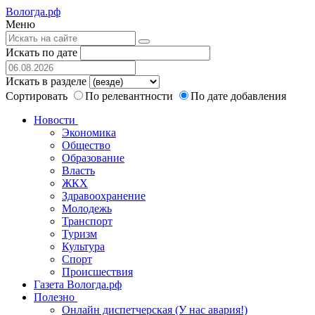
Вологда.рф
Меню
Искать по дате
Искать в разделе
Сортировать
По релевантности
По дате добавления
Новости
Экономика
Общество
Образование
Власть
ЖКХ
Здравоохранение
Молодежь
Транспорт
Туризм
Культура
Спорт
Происшествия
Газета Вологда.рф
Полезно
Онлайн диспетчерская (У нас авария!)