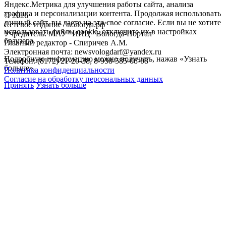
Яндекс.Метрика для улучшения работы сайта, анализа
трафика и персонализации контента. Продолжая использовать
©
2026
данный сайт, вы даете на это свое согласие. Если вы не хотите
Сетевое издание "вологда.рф"
использовать файлы cookie, отключите их в настройках
Учредитель: МАУ "ИИЦ "Вологда-Портал"
браузера.
Главный редактор - Спиричев А.М.
Электронная почта: newsvologdarf@yandex.ru
Подробную информацию можно получить, нажав «Узнать
Телефон: (8172) 21-20-38, 8-958-585-08-08
больше».
Политика конфиденциальности
Согласие на обработку персональных данных
Принять
Узнать больше