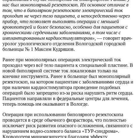
нас был монополярный резектоскоп. Их основное отличие в
том, что в биполярном резектоскопе электрический ток
проходит не через тело пациента, а непосредственно через
прибор, что позволяет выполнять операции с меньшей
кровопотерей и более безопасно, особенно для пациентов с
хроническими сердечными заболеваниями, в том числе с
имплантированным кардиостимулятором»,
— говорит врач-
уролог урологического отделения Вологодской городской
больницы № 1 Максим Кудряшов.
Ранее при монополярных операциях электрический ток
проходил через всё тело пациента к специальной пластине. В
новой биполярной системе ток локализован только на
кончике инструмента. Ранее в больнице был монополярный
резектоскоп, на котором пациентам с заболеваниями сердца и
при наличии кардиостимулятора проведение подобных
операций было запрещено из-за риска нарушить ритм сердца.
Пациентов направляли в федеральные центры для лечения,
теперь помощь им оказывают в Вологде.
Операция при использовании биполярного резектоскопа
проводится в среде обычного физраствора, что полностью
исключает риск развития опасного осложнения, связанного с
нарушением водно-солевого баланса «ТУР-синдрома».
Кровопотеря минимизируется благодаря эффекту