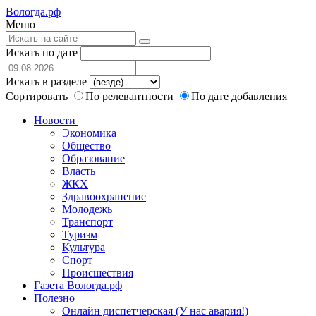
Вологда.рф
Меню
Искать по дате
Искать в разделе
Сортировать
По релевантности
По дате добавления
Новости
Экономика
Общество
Образование
Власть
ЖКХ
Здравоохранение
Молодежь
Транспорт
Туризм
Культура
Спорт
Происшествия
Газета Вологда.рф
Полезно
Онлайн диспетчерская (У нас авария!)