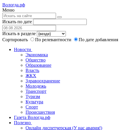
Вологда.рф
Меню
Искать по дате
Искать в разделе
Сортировать
По релевантности
По дате добавления
Новости
Экономика
Общество
Образование
Власть
ЖКХ
Здравоохранение
Молодежь
Транспорт
Туризм
Культура
Спорт
Происшествия
Газета Вологда.рф
Полезно
Онлайн диспетчерская (У нас авария!)