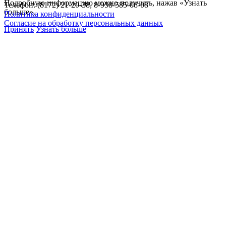
Подробную информацию можно получить, нажав «Узнать
Телефон: (8172) 21-20-38, 8-958-585-08-08
больше».
Политика конфиденциальности
Согласие на обработку персональных данных
Принять
Узнать больше