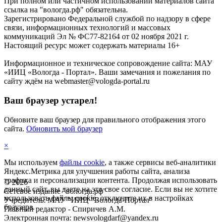
При полном или частичном использовании материалов сайта
ссылка на "вологда.рф" обязательна.
Зарегистрировано Федеральной службой по надзору в сфере
связи, информационных технологий и массовых
коммуникаций Эл № ФС77-82164 от 02 ноября 2021 г.
Настоящий ресурс может содержать материалы 16+
Информационное и техническое сопровождение сайта: МАУ
«ИИЦ «Вологда - Портал». Ваши замечания и пожелания по
сайту ждём на webmaster@vologda-portal.ru
Ваш браузер устарел!
Обновите ваш браузер для правильного отображения этого
сайта.
Обновить мой браузер
×
Мы используем
файлы cookie
, а также сервисы веб-аналитики
Яндекс.Метрика для улучшения работы сайта, анализа
трафика и персонализации контента. Продолжая использовать
©
2026
данный сайт, вы даете на это свое согласие. Если вы не хотите
Сетевое издание "вологда.рф"
использовать файлы cookie, отключите их в настройках
Учредитель: МАУ "ИИЦ "Вологда-Портал"
браузера.
Главный редактор - Спиричев А.М.
Электронная почта: newsvologdarf@yandex.ru