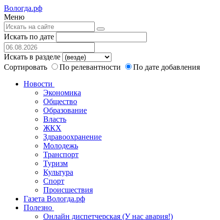
Вологда.рф
Меню
Искать по дате
Искать в разделе
Сортировать
По релевантности
По дате добавления
Новости
Экономика
Общество
Образование
Власть
ЖКХ
Здравоохранение
Молодежь
Транспорт
Туризм
Культура
Спорт
Происшествия
Газета Вологда.рф
Полезно
Онлайн диспетчерская (У нас авария!)