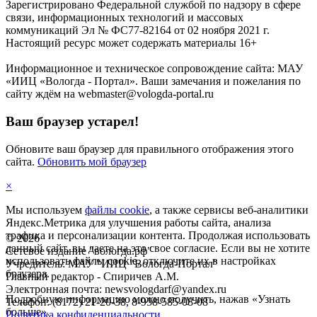
Зарегистрировано Федеральной службой по надзору в сфере
связи, информационных технологий и массовых
коммуникаций Эл № ФС77-82164 от 02 ноября 2021 г.
Настоящий ресурс может содержать материалы 16+
Информационное и техническое сопровождение сайта: МАУ
«ИИЦ «Вологда - Портал». Ваши замечания и пожелания по
сайту ждём на webmaster@vologda-portal.ru
Ваш браузер устарел!
Обновите ваш браузер для правильного отображения этого
сайта.
Обновить мой браузер
×
Мы используем
файлы cookie
, а также сервисы веб-аналитики
Яндекс.Метрика для улучшения работы сайта, анализа
трафика и персонализации контента. Продолжая использовать
©
2026
данный сайт, вы даете на это свое согласие. Если вы не хотите
Сетевое издание "вологда.рф"
использовать файлы cookie, отключите их в настройках
Учредитель: МАУ "ИИЦ "Вологда-Портал"
браузера.
Главный редактор - Спиричев А.М.
Электронная почта: newsvologdarf@yandex.ru
Подробную информацию можно получить, нажав «Узнать
Телефон: (8172) 21-20-38, 8-958-585-08-08
больше».
Политика конфиденциальности