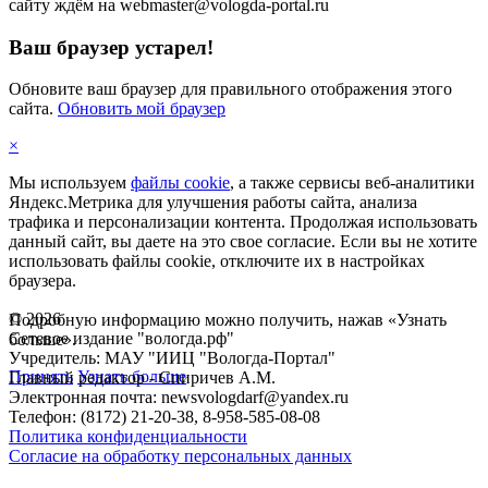
сайту ждём на webmaster@vologda-portal.ru
Ваш браузер устарел!
Обновите ваш браузер для правильного отображения этого
сайта.
Обновить мой браузер
×
Мы используем
файлы cookie
, а также сервисы веб-аналитики
Яндекс.Метрика для улучшения работы сайта, анализа
трафика и персонализации контента. Продолжая использовать
данный сайт, вы даете на это свое согласие. Если вы не хотите
использовать файлы cookie, отключите их в настройках
браузера.
©
2026
Подробную информацию можно получить, нажав «Узнать
Сетевое издание "вологда.рф"
больше».
Учредитель: МАУ "ИИЦ "Вологда-Портал"
Принять
Узнать больше
Главный редактор - Спиричев А.М.
Электронная почта: newsvologdarf@yandex.ru
Телефон: (8172) 21-20-38, 8-958-585-08-08
Политика конфиденциальности
Согласие на обработку персональных данных