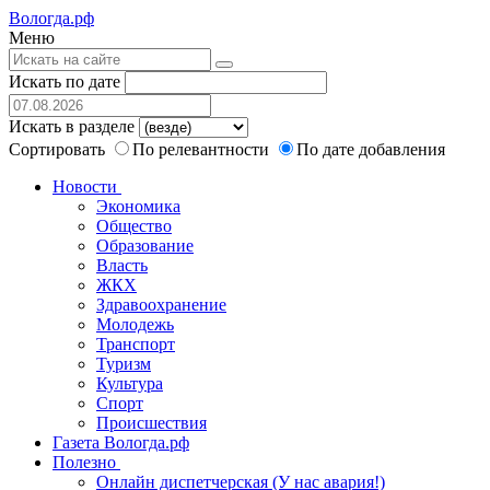
Вологда.рф
Меню
Искать по дате
Искать в разделе
Сортировать
По релевантности
По дате добавления
Новости
Экономика
Общество
Образование
Власть
ЖКХ
Здравоохранение
Молодежь
Транспорт
Туризм
Культура
Спорт
Происшествия
Газета Вологда.рф
Полезно
Онлайн диспетчерская (У нас авария!)