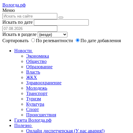
Вологда.рф
Меню
Искать по дате
Искать в разделе
Сортировать
По релевантности
По дате добавления
Новости
Экономика
Общество
Образование
Власть
ЖКХ
Здравоохранение
Молодежь
Транспорт
Туризм
Культура
Спорт
Происшествия
Газета Вологда.рф
Полезно
Онлайн диспетчерская (У нас авария!)