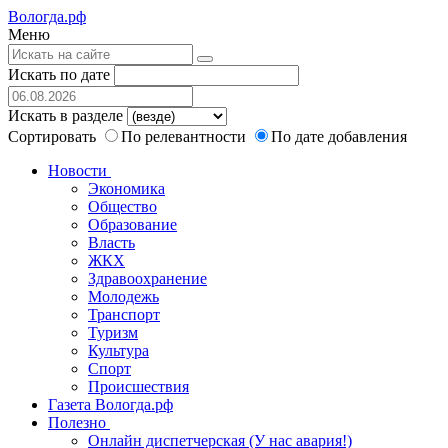
Вологда.рф
Меню
Искать по дате
Искать в разделе
Сортировать
По релевантности
По дате добавления
Новости
Экономика
Общество
Образование
Власть
ЖКХ
Здравоохранение
Молодежь
Транспорт
Туризм
Культура
Спорт
Происшествия
Газета Вологда.рф
Полезно
Онлайн диспетчерская (У нас авария!)