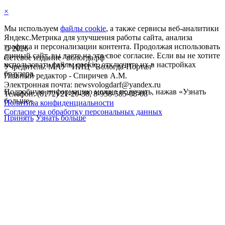
×
Мы используем
файлы cookie
, а также сервисы веб-аналитики
Яндекс.Метрика для улучшения работы сайта, анализа
трафика и персонализации контента. Продолжая использовать
©
2026
данный сайт, вы даете на это свое согласие. Если вы не хотите
Сетевое издание "вологда.рф"
использовать файлы cookie, отключите их в настройках
Учредитель: МАУ "ИИЦ "Вологда-Портал"
браузера.
Главный редактор - Спиричев А.М.
Электронная почта: newsvologdarf@yandex.ru
Подробную информацию можно получить, нажав «Узнать
Телефон: (8172) 21-20-38, 8-958-585-08-08
больше».
Политика конфиденциальности
Согласие на обработку персональных данных
Принять
Узнать больше