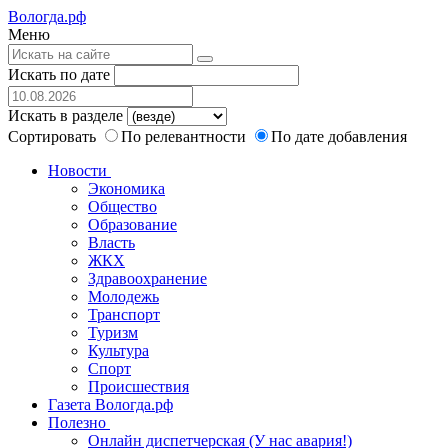
Вологда.рф
Меню
Искать по дате
Искать в разделе
Сортировать
По релевантности
По дате добавления
Новости
Экономика
Общество
Образование
Власть
ЖКХ
Здравоохранение
Молодежь
Транспорт
Туризм
Культура
Спорт
Происшествия
Газета Вологда.рф
Полезно
Онлайн диспетчерская (У нас авария!)